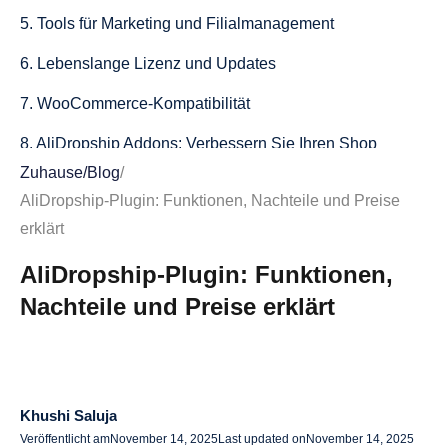
5. Tools für Marketing und Filialmanagement
6. Lebenslange Lizenz und Updates
7. WooCommerce-Kompatibilität
8. AliDropship Addons: Verbessern Sie Ihren Shop
Zuhause
/
Blog
/
Nachteile und Dinge, die es zu beachten gilt
AliDropship-Plugin: Funktionen, Nachteile und Preise
1. Kompatibilität nur mit WordPress
erklärt
2. Manuelle Anpassung erforderlich
AliDropship-Plugin: Funktionen,
Nachteile und Preise erklärt
3. Abhängigkeit von Lieferanten
4. Lernkurve
5. Zusätzliche Add-Ons können mehr kosten
Khushi Saluja
Preise und Rabatte für AliDropship
Veröffentlicht am
November 14, 2025
Last updated on
November 14, 2025