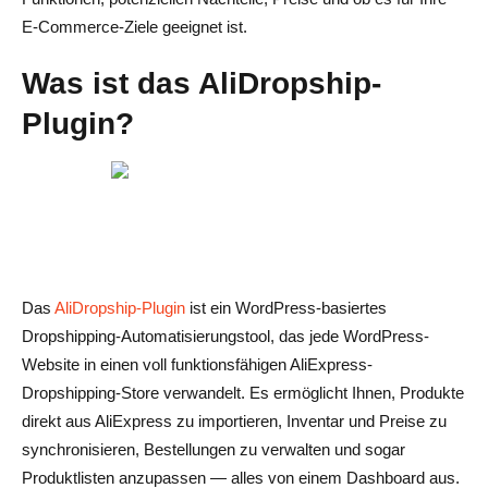
Nachteile
E-Commerce-Ziele geeignet ist.
Urteil über das Alidropship-Plugin
Was ist das AliDropship-
Fazit
Plugin?
FAQs zum AliDropship-Plugin
Was ist das AliDropship Plugin und wie funktioniert es?
Ist die Nutzung des AliDropship-Plugins kostenlos?
Kann ich AliDropship mit Shopify oder Wix verwenden?
Das
AliDropship-Plugin
ist ein WordPress-basiertes
Ist AliDropship für Anfänger geeignet?
Dropshipping-Automatisierungstool, das jede WordPress-
Was unterscheidet das AliDropship-Plugin von anderen
Website in einen voll funktionsfähigen AliExpress-
Dropshipping-Tools?
Dropshipping-Store verwandelt. Es ermöglicht Ihnen, Produkte
direkt aus AliExpress zu importieren, Inventar und Preise zu
synchronisieren, Bestellungen zu verwalten und sogar
Produktlisten anzupassen — alles von einem Dashboard aus.