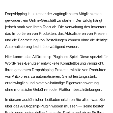
Gibt es eine kostenlose Version oder Testversion von
AliDropship?
Dropshipping ist zu einer der zugänglichsten Möglichkeiten
geworden, ein Online-Geschäft zu starten. Der Erfolg hängt
Für wen ist es am besten?
jedoch stark von Ihren Tools ab. Die Verwaltung des Inventars,
AliDropship im Vergleich zu anderen Dropshipping-
das Importieren von Produkten, das Aktualisieren von Preisen
Lösungen
und die Bearbeitung von Bestellungen können ohne die richtige
Automatisierung leicht überwältigend werden.
AliDropship im Vergleich zu Mitbewerbern: Wie
schneidet es ab?
Hier kommt das AliDropship-Plugin ins Spiel. Diese speziell für
WordPress-Benutzer entwickelte Komplettlösung verspricht,
1. AliDropship gegen AliDrop
Ihren gesamten Dropshipping-Prozess mithilfe von Produkten
2. AliDropship gegen DSers
von AliExpress zu automatisieren. Sie ist leistungsstark,
erschwinglich und bietet vollständige Eigenverantwortung —
Kundensupport und Community
ohne monatliche Gebühren oder Plattformbeschränkungen.
Vor- und Nachteile auf einen Blick
In diesem ausführlichen Leitfaden erfahren Sie alles, was Sie
Profis
über das AliDropship-Plugin wissen müssen — seine besten
Funktionen, potenziellen Nachteile, Preise und ob es für Ihre