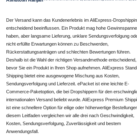
AliExpress Standard Shipping vs ePacket: Which Is
Better?
Der Versand kann das Kundenerlebnis im AliExpress-Dropshippi
Choose AliExpress Standard Shipping If…
entscheidend beeinflussen. Ein Produkt mag hohe Gewinnspann
Choose ePacket If…
haben, aber langsame Lieferung, unklare Sendungsverfolgung od
nicht erfüllte Erwartungen können zu Beschwerden,
Final Verdict
Rückerstattungsanträgen und schlechten Bewertungen führen.
AliExpress Standard Shipping vs AliExpress Premium
Deshalb ist die Wahl der richtigen Versandmethode entscheidend,
Shipping
bevor Sie ein Produkt in Ihren Shop aufnehmen. AliExpress Stand
Shipping bietet eine ausgewogene Mischung aus Kosten,
Speed Comparison
Sendungsverfolgung und Lieferzeit. ePacket ist eine leichte E-
Cost Comparison
Commerce-Paketoption, die bei Dropshippern für den erschwingl
internationalen Versand beliebt wurde. AliExpress Premium Shipp
Tracking and Reliability
ist eine schnellere Option für eilige oder höherwertige Bestellungen
diesem Leitfaden vergleichen wir alle drei nach Geschwindigkeit,
Final Verdict
Kosten, Sendungsverfolgung, Zuverlässigkeit und bestem
ePacket vs AliExpress Premium Shipping
Anwendungsfall.