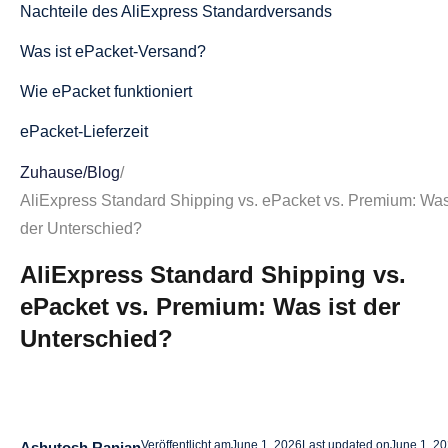
Nachteile des AliExpress Standardversands
Was ist ePacket-Versand?
Wie ePacket funktioniert
ePacket-Lieferzeit
Vorteile von ePacket
Zuhause
/
Blog
/
AliExpress Standard Shipping vs. ePacket vs. Premium: Was
Nachteile von ePacket
der Unterschied?
Was ist AliExpress Premium Shipping?
AliExpress Standard Shipping vs.
Wie AliExpress Premium Shipping funktioniert
ePacket vs. Premium: Was ist der
AliExpress Premium Shipping Lieferzeit
Unterschied?
Pros of AliExpress Premium Shipping
Cons of AliExpress Premium Shipping
Veröffentlicht am
June 1, 2026
Last updated on
June 1, 2
Ashutosh Ranjan