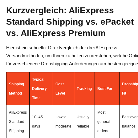
When ePacket Makes More Sense
Kurzvergleich: AliExpress
When Premium Shipping Makes More Sense
Standard Shipping vs. ePacket
Final Verdict
vs. AliExpress Premium
Best AliExpress Shipping Method for Dropshipping
Hier ist ein schneller Direktvergleich der drei AliExpress-
Best Overall: AliExpress Standard Shipping
Versandmethoden, um Ihnen zu helfen zu verstehen, welche Opti
für verschiedene Dropshipping-Anforderungen am besten geeignet 
Best for Lightweight Products: ePacket
Best for Faster Delivery: AliExpress Premium Shipping
Typical
Shipping
Cost
Dropship
Delivery
Tracking
Best For
How AliDrop Helps Manage AliExpress Shipping
Method
Level
Fit
Time
How to Choose the Right Shipping Method Before
Adding a Product to Your Store?
AliExpress
Most
10–45
Low to
Usually
Best over
Standard
general
Check the Estimated Delivery Time
days
moderate
reliable
balance
Shipping
orders
Review Seller Ratings and Shipping Reviews