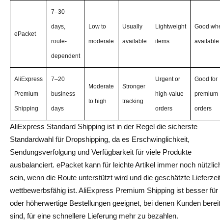
7–30
Vermeiden Sie Produkte ohne zuverlässige
days,
Low to
Usually
Lightweight
Good wh
Sendungsverfolgung
ePacket
route-
moderate
available
items
available
Versandkosten und Produktmarge vergleichen
dependent
Testbestellung vor der Skalierung
AliExpress
7–20
Urgent or
Good for
Moderate
Stronger
Fazit: Welche AliExpress-Versandmethode sollten Sie
Premium
business
high-value
premium
verwenden?
to high
tracking
Shipping
days
orders
orders
AliExpress Standard Shipping vs. ePacket vs. Premium –
AliExpress Standard Shipping ist in der Regel die sicherste
Häufig gestellte Fragen
Standardwahl für Dropshipping, da es Erschwinglichkeit,
Sendungsverfolgung und Verfügbarkeit für viele Produkte
Was ist der Unterschied zwischen AliExpress Standard
ausbalanciert. ePacket kann für leichte Artikel immer noch nützlic
Shipping, ePacket und AliExpress Premium Shipping?
sein, wenn die Route unterstützt wird und die geschätzte Lieferzei
Was ist besser für Dropshipping: AliExpress Standard
wettbewerbsfähig ist. AliExpress Premium Shipping ist besser für 
Shipping oder ePacket?
oder höherwertige Bestellungen geeignet, bei denen Kunden berei
sind, für eine schnellere Lieferung mehr zu bezahlen.