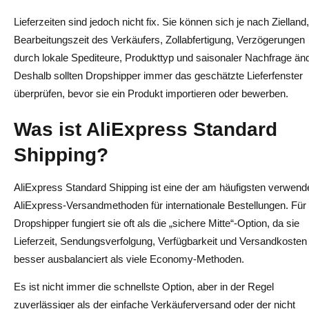
Lohnt sich AliExpress Premium Shipping?
Lieferzeiten sind jedoch nicht fix. Sie können sich je nach Zielland,
Ist ePacket immer noch gut für AliExpress Dropshipping?
Bearbeitungszeit des Verkäufers, Zollabfertigung, Verzögerungen
Wie lange dauert AliExpress Standard Shipping?
durch lokale Spediteure, Produkttyp und saisonaler Nachfrage än
Deshalb sollten Dropshipper immer das geschätzte Lieferfenster
Wie lange dauert der ePacket-Versand?
überprüfen, bevor sie ein Produkt importieren oder bewerben.
Wie lange dauert AliExpress Premium Shipping?
Was ist AliExpress Standard
Welche AliExpress-Versandmethode bietet die beste
Shipping?
Sendungsverfolgung?
Was ist die günstigste Option unter Standard Shipping,
AliExpress Standard Shipping ist eine der am häufigsten verwend
AliExpress-Versandmethoden für internationale Bestellungen. Für
ePacket und Premium Shipping?
Dropshipper fungiert sie oft als die „sichere Mitte“-Option, da sie
Sollte ich kostenlosen Versand mit AliExpress Standard
Lieferzeit, Sendungsverfolgung, Verfügbarkeit und Versandkosten
Shipping anbieten?
besser ausbalanciert als viele Economy-Methoden.
Es ist nicht immer die schnellste Option, aber in der Regel
zuverlässiger als der einfache Verkäuferversand oder der nicht