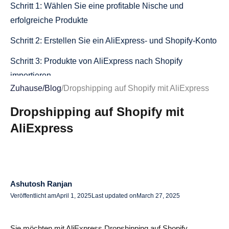
Schritt 1: Wählen Sie eine profitable Nische und
erfolgreiche Produkte
Schritt 2: Erstellen Sie ein AliExpress- und Shopify-Konto
Schritt 3: Produkte von AliExpress nach Shopify
importieren
Zuhause
/
Blog
/
Dropshipping auf Shopify mit AliExpress
Schritt 4: Optimieren Sie Ihren Shopify-Shop für Verkäufe
Dropshipping auf Shopify mit
Schritt 5: Automatisierung der Auftragsabwicklung und -
AliExpress
verfolgung
Schritt 6: Vermarkten Sie Ihr Shopify-Dropshipping-
Geschäft
Ashutosh Ranjan
Schritt 7: Bereitstellung eines exzellenten
Veröffentlicht am
April 1, 2025
Last updated on
March 27, 2025
Kundendienstes
Beste Tools und Apps für Shopify Dropshipping mit
Sie möchten mit AliExpress Dropshipping auf Shopify