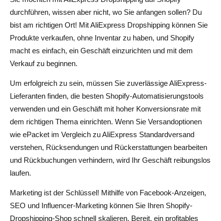
AliExpress
durchführen, wissen aber nicht, wo Sie anfangen sollen? Du
bist am richtigen Ort! Mit AliExpress Dropshipping können Sie
Apps für die Dropshipping-Automatisierung von Shopify
Produkte verkaufen, ohne Inventar zu haben, und Shopify
Chrome-Erweiterungen für Produktrecherche und
macht es einfach, ein Geschäft einzurichten und mit dem
Preisgestaltung
Verkauf zu beginnen.
Häufige Herausforderungen und wie man sie überwindet
Um erfolgreich zu sein, müssen Sie zuverlässige AliExpress-
Lieferanten finden, die besten Shopify-Automatisierungstools
Umgang mit langen Versandzeiten
verwenden und ein Geschäft mit hoher Konversionsrate mit
Vermeidung minderwertiger Lieferanten und gefälschter
dem richtigen Thema einrichten. Wenn Sie Versandoptionen
Produkte
wie ePacket im Vergleich zu AliExpress Standardversand
verstehen, Rücksendungen und Rückerstattungen bearbeiten
Sperren und Sperrungen von Shopify-Shops und
und Rückbuchungen verhindern, wird Ihr Geschäft reibungslos
Kontosperrungen verhindern
laufen.
Fazit — Lohnt sich Dropshipping von AliExpress zu
Marketing ist der Schlüssel! Mithilfe von Facebook-Anzeigen,
Shopify?
SEO und Influencer-Marketing können Sie Ihren Shopify-
Dropshipping-Shop schnell skalieren. Bereit, ein profitables
Häufig gestellte Fragen zum Dropshipping auf Shopify