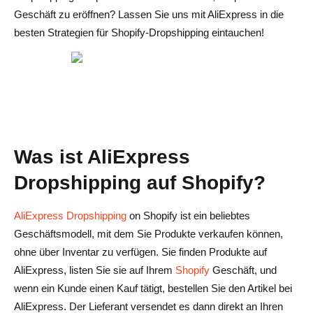
Geschäft zu eröffnen? Lassen Sie uns mit AliExpress in die
mit AliExpress
besten Strategien für Shopify-Dropshipping eintauchen!
Kann ich AliExpress-Produkte auf Shopify direkt
versenden?
Wie kann ich mit AliExpress Dropshipping auf Shopify
durchführen?
Wie exportiere ich Produkte von AliExpress nach
Was ist AliExpress
Shopify?
Dropshipping auf Shopify?
Bestellt Shopify automatisch bei AliExpress?
Wie viel kostet es, Shopify Dropshipping zu starten?
AliExpress Dropshipping
on Shopify ist ein beliebtes
Geschäftsmodell, mit dem Sie Produkte verkaufen können,
ohne über Inventar zu verfügen. Sie finden Produkte auf
AliExpress, listen Sie sie auf Ihrem
Shopify
Geschäft, und
wenn ein Kunde einen Kauf tätigt, bestellen Sie den Artikel bei
AliExpress. Der Lieferant versendet es dann direkt an Ihren