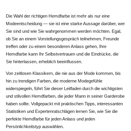
Können helle Hemdfarben formell getragen werden?
Sind pinke Hemden für ein professionelles Umfeld
Die Wahl der richtigen Hemdfarbe ist mehr als nur eine
geeignet?
Modeentscheidung — sie ist eine starke Aussage darüber, wer
Sie sind und wie Sie wahrgenommen werden möchten. Egal,
Was ist die vielseitigste Hemdfarbe?
ob Sie an einem Vorstellungsgespräch teilnehmen, Freunde
treffen oder zu einem besonderen Anlass gehen, Ihre
Hemdfarbe kann Ihr Selbstvertrauen und die Eindrücke, die
Sie hinterlassen, erheblich beeinflussen.
Von zeitlosen Klassikern, die nie aus der Mode kommen, bis
hin zu trendigen Farben, die moderne Modegefühle
widerspiegeln, führt Sie dieser Leitfaden durch die wichtigsten
und stilvollen Hemdfarben, die jeder Mann in seiner Garderobe
haben sollte. Vollgepackt mit praktischen Tipps, interessanten
Statistiken und Expertenratschlägen lernen Sie, wie Sie die
perfekte Hemdfarbe für jeden Anlass und jeden
Persönlichkeitstyp auswählen.