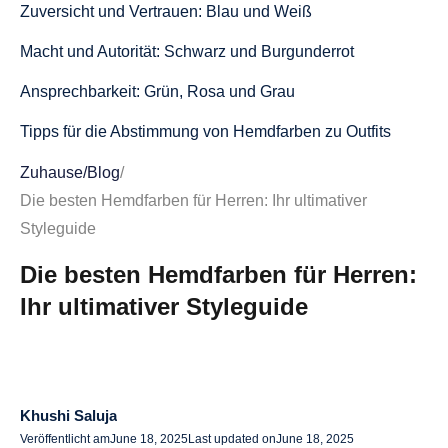
Zuversicht und Vertrauen: Blau und Weiß
Macht und Autorität: Schwarz und Burgunderrot
Ansprechbarkeit: Grün, Rosa und Grau
Tipps für die Abstimmung von Hemdfarben zu Outfits
Balanciere deine Farben
Zuhause
/
Blog
/
Die besten Hemdfarben für Herren: Ihr ultimativer
Verstehe deinen Hautton
Styleguide
Halten Sie es einfach für formelle Anlässe
Die besten Hemdfarben für Herren:
Letzte Gedanken
Ihr ultimativer Styleguide
Häufig gestellte Fragen zu den besten Hemdfarben
Welche Hemdfarbe ist bei Männern am attraktivsten?
Welche Hemdfarben passen zu allen Hauttönen?
Khushi Saluja
Veröffentlicht am
June 18, 2025
Last updated on
June 18, 2025