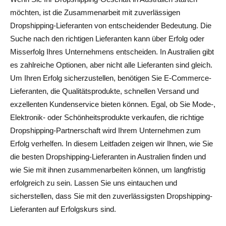
Überprüfung der Zuverlässigkeit des Lieferanten
möchten, ist die Zusammenarbeit mit zuverlässigen
Dropshipping-Lieferanten von entscheidender Bedeutung. Die
So verhandeln und bauen Sie eine Partnerschaft mit
Suche nach den richtigen Lieferanten kann über Erfolg oder
Dropshipping-Lieferanten auf
Misserfolg Ihres Unternehmens entscheiden. In Australien gibt
1. Allgemeine Geschäftsbedingungen einrichten
es zahlreiche Optionen, aber nicht alle Lieferanten sind gleich.
Um Ihren Erfolg sicherzustellen, benötigen Sie E-Commerce-
2. Umgang mit Versand- und Liefererwartungen
Lieferanten, die Qualitätsprodukte, schnellen Versand und
exzellenten Kundenservice bieten können. Egal, ob Sie Mode-,
3. Sicherstellung der Produktqualität und -konsistenz
Elektronik- oder Schönheitsprodukte verkaufen, die richtige
So wählen Sie das richtige Produkt für Dropshipping in
Dropshipping-Partnerschaft wird Ihrem Unternehmen zum
Australien
Erfolg verhelfen. In diesem Leitfaden zeigen wir Ihnen, wie Sie
die besten Dropshipping-Lieferanten in Australien finden und
Beliebte Produktkategorien für Dropshipping in
wie Sie mit ihnen zusammenarbeiten können, um langfristig
Australien
erfolgreich zu sein. Lassen Sie uns eintauchen und
Auf der Suche nach erfolgreichen Produkten
sicherstellen, dass Sie mit den zuverlässigsten Dropshipping-
Lieferanten auf Erfolgskurs sind.
Tipps für die Suche nach Trendprodukten in Australien