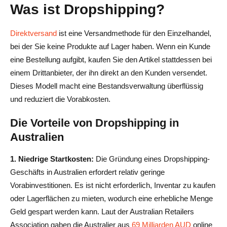
Was ist Dropshipping?
Fazit
Häufig gestellte Fragen zum Dropshipping in Australien
Direktversand
ist eine Versandmethode für den Einzelhandel,
bei der Sie keine Produkte auf Lager haben. Wenn ein Kunde
Was sind die besten Dropshipping-Anbieter in
eine Bestellung aufgibt, kaufen Sie den Artikel stattdessen bei
Australien?
einem Drittanbieter, der ihn direkt an den Kunden versendet.
Wie finde ich Dropshipping-Lieferanten in Australien?
Dieses Modell macht eine Bestandsverwaltung überflüssig
und reduziert die Vorabkosten.
Ist Dropshipping in Australien rentabel?
Die Vorteile von Dropshipping in
Kann ich mit Lieferanten für einen schnellen Versand
Australien
nach Australien zusammenarbeiten?
Ist Dropshipping in Australien legal?
1. Niedrige Startkosten:
Die Gründung eines Dropshipping-
Geschäfts in Australien erfordert relativ geringe
Vorabinvestitionen. Es ist nicht erforderlich, Inventar zu kaufen
oder Lagerflächen zu mieten, wodurch eine erhebliche Menge
Geld gespart werden kann. Laut der Australian Retailers
Association gaben die Australier aus
69 Milliarden AUD
online