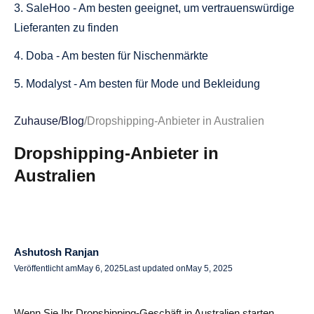
3. SaleHoo - Am besten geeignet, um vertrauenswürdige
Lieferanten zu finden
4. Doba - Am besten für Nischenmärkte
5. Modalyst - Am besten für Mode und Bekleidung
6. cjDropshipping - Am besten für eBay und Etsy
Zuhause
/
Blog
/
Dropshipping-Anbieter in Australien
7. Printful — Am besten für individuelle Kleidung
Dropshipping-Anbieter in
8. iDropship — Am besten für Haus und Garten
Australien
9. Dropified — Am besten für Bio- und Wellnessprodukte
10. Shein Australia - Das Beste für Kleidung
So finden Sie zuverlässige Dropshipping-Lieferanten in
Ashutosh Ranjan
Veröffentlicht am
May 6, 2025
Last updated on
May 5, 2025
Australien
Worauf Sie bei einem Lieferanten achten sollten
Wenn Sie Ihr Dropshipping-Geschäft in Australien starten