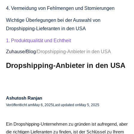
4. Vermeidung von Fehlmengen und Stornierungen
Wichtige Überlegungen bei der Auswahl von
Dropshipping-Lieferanten in den USA
1. Produktqualität und Echtheit
Zuhause
/
Blog
/
Dropshipping-Anbieter in den USA
2. Versand und Liefergeschwindigkeit
Dropshipping-Anbieter in den USA
3. Kundenservice und Support
4. Rückgabe- und Rückerstattungsrichtlinien
Beste Möglichkeiten, zuverlässige Dropshipping-
Lieferanten in den USA zu finden
Ashutosh Ranjan
Veröffentlicht am
May 6, 2025
Last updated on
May 5, 2025
1. Verwenden Sie Dropshipping-
Lieferantenverzeichnisse
Ein Dropshipping-Unternehmen zu gründen ist aufregend, aber
2. Recherche auf Online-Marktplätzen
die richtigen Lieferanten zu finden, ist der Schlüssel zu Ihrem