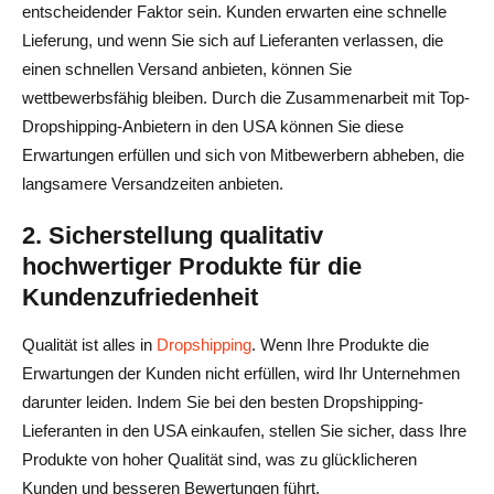
entscheidender Faktor sein. Kunden erwarten eine schnelle
Fazit
Lieferung, und wenn Sie sich auf Lieferanten verlassen, die
einen schnellen Versand anbieten, können Sie
Häufig gestellte Fragen zur Suche nach zuverlässigen
wettbewerbsfähig bleiben. Durch die Zusammenarbeit mit Top-
Dropshipping-Lieferanten in den USA
Dropshipping-Anbietern in den USA können Sie diese
Wie finde ich die besten Dropshipping-Lieferanten in den
Erwartungen erfüllen und sich von Mitbewerbern abheben, die
USA?
langsamere Versandzeiten anbieten.
Was sind die besten Dropshipping-Lieferanten für
2. Sicherstellung qualitativ
Verkäufer mit Sitz in den USA im Jahr 2025?
hochwertiger Produkte für die
Kundenzufriedenheit
Ist Dropshipping in den USA rentabel?
Wie kann ich die Legitimität eines Lieferanten
Qualität ist alles in
Dropshipping
. Wenn Ihre Produkte die
Erwartungen der Kunden nicht erfüllen, wird Ihr Unternehmen
überprüfen?
darunter leiden. Indem Sie bei den besten Dropshipping-
Wie kontaktiere ich Dropshipping-Lieferanten direkt?
Lieferanten in den USA einkaufen, stellen Sie sicher, dass Ihre
Produkte von hoher Qualität sind, was zu glücklicheren
Benötige ich eine Geschäftslizenz für den Direktversand
Kunden und besseren Bewertungen führt.
in den USA?