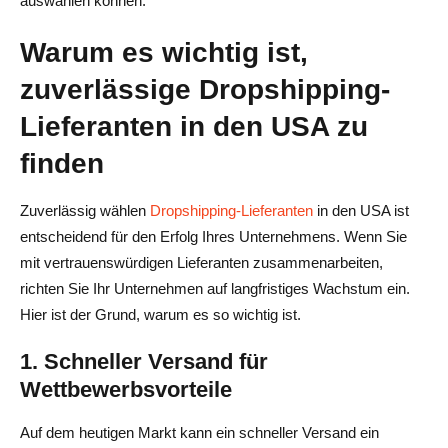
auswählen können.
7. Modalyst: Premium-Nischenanbieter
Warum es wichtig ist,
8. Wholesale2B: Am besten für kostengünstige Produkte
zuverlässige Dropshipping-
9. Dropified: Am besten für die Automatisierung
Lieferanten in den USA zu
10. Sunrise Wholesale: Ideal für eine vielfältige
finden
Produktpalette
Zuverlässig wählen
Dropshipping-Lieferanten
in den USA ist
Was Sie bei der Auswahl eines Dropshipping-Anbieters
entscheidend für den Erfolg Ihres Unternehmens. Wenn Sie
in den USA vermeiden sollten
mit vertrauenswürdigen Lieferanten zusammenarbeiten,
1. Unklare Preisgestaltung und versteckte Gebühren
richten Sie Ihr Unternehmen auf langfristiges Wachstum ein.
Hier ist der Grund, warum es so wichtig ist.
2. Schlechte Kundenrezensionen oder langsamer
Support
1. Schneller Versand für
Wettbewerbsvorteile
3. Minderwertige oder generische Produkte
Auf dem heutigen Markt kann ein schneller Versand ein
4. Inkonsistente Lagerbestände und Lieferverzögerungen