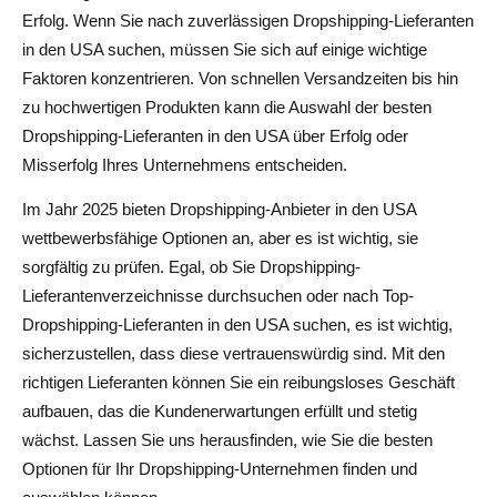
Erfolg. Wenn Sie nach zuverlässigen Dropshipping-Lieferanten
3. Nehmen Sie an Messen und Veranstaltungen teil
in den USA suchen, müssen Sie sich auf einige wichtige
4. Wenden Sie sich an Hersteller und Großhändler
Faktoren konzentrieren. Von schnellen Versandzeiten bis hin
zu hochwertigen Produkten kann die Auswahl der besten
5. Fragen Sie nach Empfehlungen von anderen
Dropshipping-Lieferanten in den USA über Erfolg oder
Dropshippern
Misserfolg Ihres Unternehmens entscheiden.
Top Dropshipping-Anbieter in den USA für 2025
Im Jahr 2025 bieten Dropshipping-Anbieter in den USA
1. AliDrop: Am besten für AliExpress Dropshipping
wettbewerbsfähige Optionen an, aber es ist wichtig, sie
sorgfältig zu prüfen. Egal, ob Sie Dropshipping-
2. Spocket: Am besten für Lieferanten in den USA und
Lieferantenverzeichnisse durchsuchen oder nach Top-
der EU
Dropshipping-Lieferanten in den USA suchen, es ist wichtig,
sicherzustellen, dass diese vertrauenswürdig sind. Mit den
3. Zendrop: Schneller Versand und Kundensupport
richtigen Lieferanten können Sie ein reibungsloses Geschäft
4. US Direct: Ideal für Großbestellungen
aufbauen, das die Kundenerwartungen erfüllt und stetig
wächst. Lassen Sie uns herausfinden, wie Sie die besten
5. Doba: Großer Produktkatalog
Optionen für Ihr Dropshipping-Unternehmen finden und
6. CJ Dropshipping: Am besten für individuelles Branding