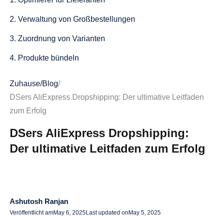
2. Verwaltung von Großbestellungen
3. Zuordnung von Varianten
4. Produkte bündeln
5. Lagerverwaltung
Zuhause
/
Blog
/
6. Automatische Preisanpassungen
DSers AliExpress Dropshipping: Der ultimative Leitfaden
zum Erfolg
7. Verwaltung mehrerer Filialen
DSers AliExpress Dropshipping:
8. Automatische Synchronisation der Tracking-Nummern
Der ultimative Leitfaden zum Erfolg
9. Integration von Affiliate-Marketing
Preispläne von DSern
DSers Basisplan
Ashutosh Ranjan
DSers Advanced-Plan
Veröffentlicht am
May 6, 2025
Last updated on
May 5, 2025