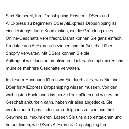
DSers Pro Abo
Sind Sie bereit, Ihre Dropshipping-Reise mit DSers und
DSers Enterprise-Tarif
AliExpress zu beginnen? DSer AliExpress Dropshipping ist
eine leistungsstarke Kombination, die die Gründung eines
Vor- und Nachteile von DSer
Online-Geschäfts vereinfacht. Damit können Sie ganz einfach
Vorteile der Verwendung von DSern
Produkte von AliExpress beziehen und Ihr Geschäft über
Shopify verwalten. Mit DSers können Sie die
Nachteile der Verwendung von DSern
Auftragsabwicklung automatisieren, Lieferanten optimieren und
Wie DSers AliExpress Dropshipping Ihren
mühelos mehrere Geschäfte verwalten.
Geschäftserfolg steigern kann
In diesem Handbuch führen wir Sie durch alles, was Sie über
Optimieren Sie Ihren Arbeitsablauf mit den Funktionen
DSer für AliExpress Dropshipping wissen müssen. Von den
von DSers
wichtigsten Funktionen bis hin zu Preisplänen und wie es Ihr
Geschäft ankurbeln kann, haben wir alles abgedeckt. Sie
So verwenden Sie die DSers App, um ein profitables
werden auch Tipps finden, um erfolgreich zu sein und Ihre
Dropshipping-Geschäft aufzubauen
Gewinne zu maximieren. Lassen Sie uns also eintauchen und
herausfinden, wie DSers AliExpress Dropshipping Ihre
Schrittweise Anleitung für die ersten Schritte mit DSern