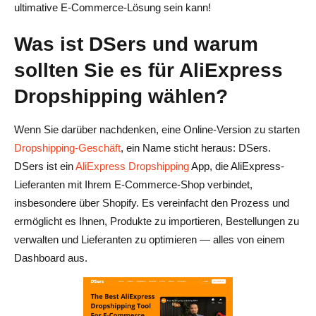
ultimative E-Commerce-Lösung sein kann!
Tipps zur Maximierung des Erfolgs mit DSers AliExpress
Was ist DSers und warum
Dropshipping
sollten Sie es für AliExpress
Optimieren Sie Ihre Produktangebote für den Verkauf
Dropshipping wählen?
Nutzen Sie die Funktionen für Großbestellungen für
Effizienz
Wenn Sie darüber nachdenken, eine Online-Version zu starten
Überwachen und passen Sie Produktpreise dynamisch
Dropshipping-Geschäft
, ein Name sticht heraus: DSers.
an
DSers ist ein
AliExpress Dropshipping
App, die AliExpress-
Lieferanten mit Ihrem E-Commerce-Shop verbindet,
Konzentrieren Sie sich auf die Versandzeiten, um die
insbesondere über Shopify. Es vereinfacht den Prozess und
Kundenzufriedenheit zu verbessern
ermöglicht es Ihnen, Produkte zu importieren, Bestellungen zu
DSer-Alternativen: Ein Vergleich mit anderen
verwalten und Lieferanten zu optimieren — alles von einem
Dashboard aus.
Dropshipping-Tools
1. DSers gegen AliDrop
DSers im Vergleich zu Dropified