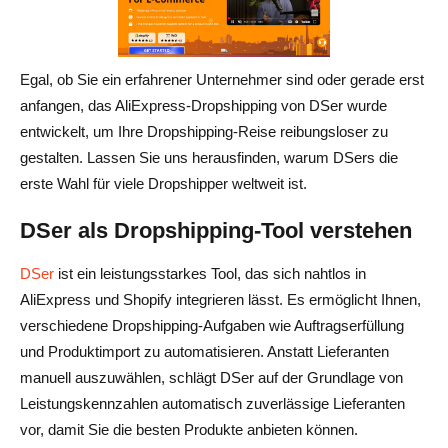
DSers im Vergleich zu AutoDS
Fazit
Egal, ob Sie ein erfahrener Unternehmer sind oder gerade erst
anfangen, das AliExpress-Dropshipping von DSer wurde
Häufig gestellte Fragen zu AliExpress Dropshipping
entwickelt, um Ihre Dropshipping-Reise reibungsloser zu
gestalten. Lassen Sie uns herausfinden, warum DSers die
Was ist DSers AliExpress Dropshipping?
erste Wahl für viele Dropshipper weltweit ist.
Kann ich direkt von AliExpress aus versenden?
DSer als Dropshipping-Tool verstehen
Verarbeitet DSers automatisch Bestellungen?
DSer
ist ein leistungsstarkes Tool, das sich nahtlos in
Ist DSers gut für Dropshipping?
AliExpress und Shopify integrieren lässt. Es ermöglicht Ihnen,
Ist die Nutzung von DSers kostenlos?
verschiedene Dropshipping-Aufgaben wie Auftragserfüllung
und Produktimport zu automatisieren. Anstatt Lieferanten
Lohnt es sich, DSers für AliExpress Dropshipping
manuell auszuwählen, schlägt DSer auf der Grundlage von
auszuprobieren?
Leistungskennzahlen automatisch zuverlässige Lieferanten
vor, damit Sie die besten Produkte anbieten können.