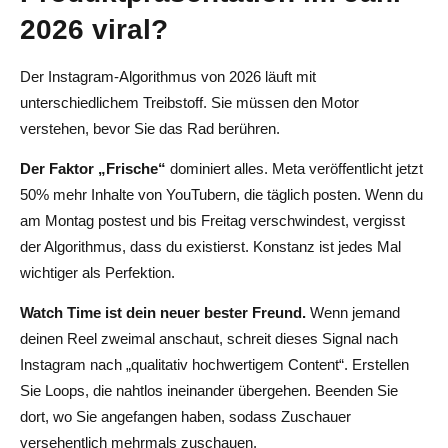
2026 viral?
Kann ich dasselbe Produkt auf mehreren Rollen
wiederverwenden?
Der Instagram-Algorithmus von 2026 läuft mit
Wie entferne ich Wasserzeichen aus heruntergeladenen
unterschiedlichem Treibstoff. Sie müssen den Motor
Videos?
verstehen, bevor Sie das Rad berühren.
Der Faktor „Frische“
dominiert alles. Meta veröffentlicht jetzt
50% mehr Inhalte von YouTubern, die täglich posten. Wenn du
am Montag postest und bis Freitag verschwindest, vergisst
der Algorithmus, dass du existierst. Konstanz ist jedes Mal
wichtiger als Perfektion.
Watch Time ist dein neuer bester Freund.
Wenn jemand
deinen Reel zweimal anschaut, schreit dieses Signal nach
Instagram nach „qualitativ hochwertigem Content“. Erstellen
Sie Loops, die nahtlos ineinander übergehen. Beenden Sie
dort, wo Sie angefangen haben, sodass Zuschauer
versehentlich mehrmals zuschauen.