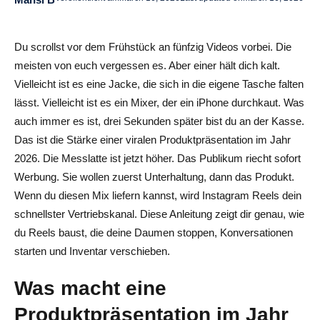
Die Metriken, die 2026 wirklich wichtig sind
Du scrollst vor dem Frühstück an fünfzig Videos vorbei. Die
Häufige Fehler, die das virale Potenzial zunichte machen
meisten von euch vergessen es. Aber einer hält dich kalt.
Erfolgsmessung ohne Vanity Metrics
Vielleicht ist es eine Jacke, die sich in die eigene Tasche falten
lässt. Vielleicht ist es ein Mixer, der ein iPhone durchkaut. Was
Fazit
auch immer es ist, drei Sekunden später bist du an der Kasse.
Häufig gestellte Fragen zur Produktpräsentation von Viral
Das ist die Stärke einer viralen Produktpräsentation im Jahr
Instagram Reels
2026. Die Messlatte ist jetzt höher. Das Publikum riecht sofort
Werbung. Sie wollen zuerst Unterhaltung, dann das Produkt.
Wie lang sollten meine Produktpräsentationsrollen 2026
Wenn du diesen Mix liefern kannst, wird Instagram Reels dein
sein?
schnellster Vertriebskanal. Diese Anleitung zeigt dir genau, wie
du Reels baust, die deine Daumen stoppen, Konversationen
Sollte ich Trendaudio oder Originalton verwenden?
starten und Inventar verschieben.
Wie oft sollte ich Produktpräsentationsrollen posten?
Was macht eine
Welche Kameraeinstellungen eignen sich am besten für
Produktpräsentation im Jahr
Produktrollen?