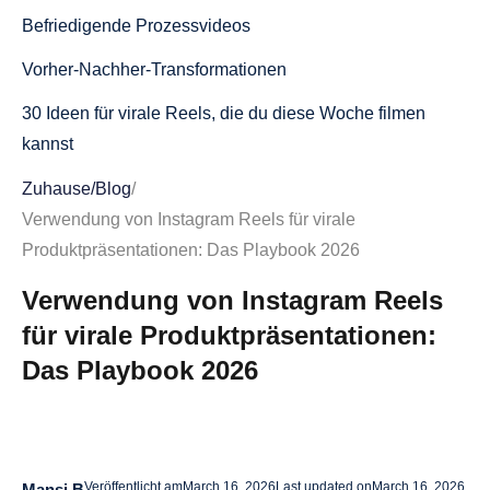
Befriedigende Prozessvideos
Vorher-Nachher-Transformationen
30 Ideen für virale Reels, die du diese Woche filmen
kannst
Vitrinen für Rabatte und Angebote
Zuhause
/
Blog
/
Verwendung von Instagram Reels für virale
Ideen für Produktdemonstrationen
Produktpräsentationen: Das Playbook 2026
Inhalt hinter den Kulissen
Verwendung von Instagram Reels
Pädagogische Formate
für virale Produktpräsentationen:
Trendbasierter Inhalt
Das Playbook 2026
Triebkräfte des Engagements
So beginnen Sie in weniger als 20 Minuten mit dem
Posten
Veröffentlicht am
March 16, 2026
Last updated on
March 16, 2026
Mansi B