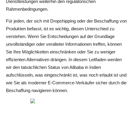
Dienstleistungen weiterhin den regulatorischen
Risks of Misunderstanding the Ban
Rahmenbedingungen.
Avoiding Alibaba Completely
Für jeden, der sich mit Dropshipping oder der Beschaffung von
Produkten befasst, ist es wichtig, diesen Unterschied zu
Using Workarounds Without Understanding Risks
verstehen. Wenn Sie Entscheidungen auf der Grundlage
Best Practices for Using Alibaba Safely in India
unvollständiger oder veralteter Informationen treffen, können
Sie Ihre Möglichkeiten einschränken oder Sie zu weniger
Verify Suppliers Carefully
effizienten Alternativen drängen. In diesem Leitfaden werden
Start With Small Orders
wir den tatsächlichen Status von Alibaba in Indien
aufschlüsseln, was eingeschränkt ist, was noch erlaubt ist und
Use Secure Payment Methods
wie Sie als moderner E-Commerce-Verkäufer sicher durch die
Understand Logistics
Beschaffung navigieren können.
The Future of Alibaba in India
What to Expect Going Forward
Why This Matters for Ecommerce Sellers