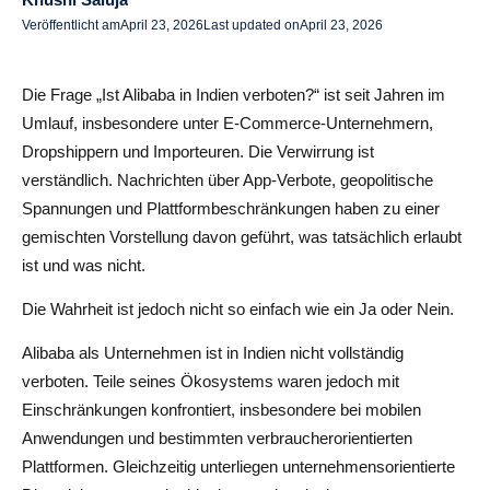
Veröffentlicht am
April 23, 2026
Last updated on
April 23, 2026
Warum es diesen Ansatz gibt
Can You Use Alibaba for Dropshipping in India?
Die Frage „Ist Alibaba in Indien verboten?“ ist seit Jahren im
What You Can Do
Umlauf, insbesondere unter E-Commerce-Unternehmern,
Dropshippern und Importeuren. Die Verwirrung ist
What Becomes Challenging
verständlich. Nachrichten über App-Verbote, geopolitische
Spannungen und Plattformbeschränkungen haben zu einer
How AliDrop Helps Navigate These Challenges
gemischten Vorstellung davon geführt, was tatsächlich erlaubt
How AliDrop Supports Dropshippers
ist und was nicht.
Why This Matters in Restricted Environments
Die Wahrheit ist jedoch nicht so einfach wie ein Ja oder Nein.
Legal Considerations When Using Alibaba in India
Alibaba als Unternehmen ist in Indien nicht vollständig
verboten. Teile seines Ökosystems waren jedoch mit
Import Regulations
Einschränkungen konfrontiert, insbesondere bei mobilen
Payment Methods
Anwendungen und bestimmten verbraucherorientierten
Plattformen. Gleichzeitig unterliegen unternehmensorientierte
Supplier Verification