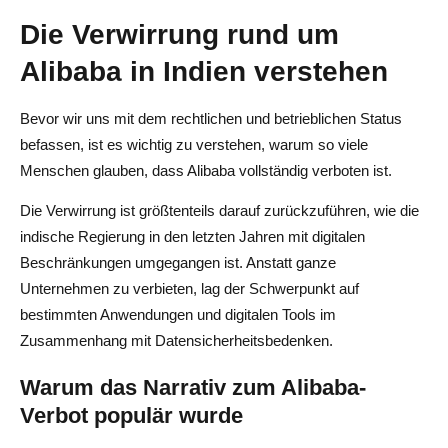
Conclusion
Die Verwirrung rund um
Häufig gestellte Fragen zum Alibaba-Verbot in Indien
Alibaba in Indien verstehen
Ist Alibaba in Indien komplett verboten?
Bevor wir uns mit dem rechtlichen und betrieblichen Status
Ist AliExpress in Indien verboten?
befassen, ist es wichtig zu verstehen, warum so viele
Menschen glauben, dass Alibaba vollständig verboten ist.
Kann ich Alibaba für Dropshipping in Indien verwenden?
Die Verwirrung ist größtenteils darauf zurückzuführen, wie die
Warum wurden Apps im Zusammenhang mit Alibaba in
indische Regierung in den letzten Jahren mit digitalen
Indien verboten?
Beschränkungen umgegangen ist. Anstatt ganze
Wie hilft AliDrop, wenn AliExpress in Indien verboten ist?
Unternehmen zu verbieten, lag der Schwerpunkt auf
bestimmten Anwendungen und digitalen Tools im
Zusammenhang mit Datensicherheitsbedenken.
Warum das Narrativ zum Alibaba-
Verbot populär wurde