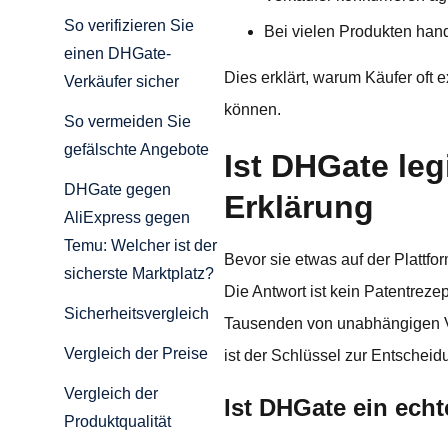
So verifizieren Sie
Bei vielen Produkten hand
einen DHGate-
Dies erklärt, warum Käufer oft 
Verkäufer sicher
können.
So vermeiden Sie
gefälschte Angebote
Ist DHGate le
DHGate gegen
Erklärung
AliExpress gegen
Temu: Welcher ist der
Bevor sie etwas auf der Plattfo
sicherste Marktplatz?
Die Antwort ist kein Patentrezep
Sicherheitsvergleich
Tausenden von unabhängigen Ver
Vergleich der Preise
ist der Schlüssel zur Entscheidu
Vergleich der
Ist DHGate ein ech
Produktqualität