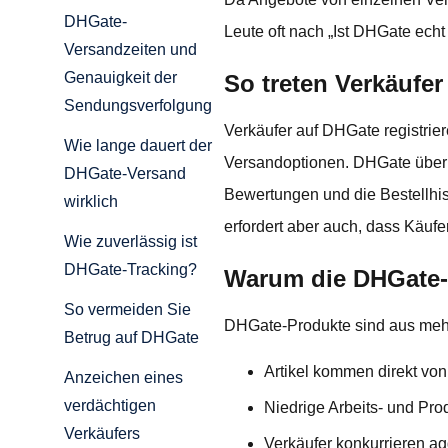
DHGate-
Leute oft nach „Ist DHGate echt
Versandzeiten und
Genauigkeit der
So treten Verkäufer
Sendungsverfolgung
Verkäufer auf DHGate registrier
Wie lange dauert der
Versandoptionen. DHGate überpr
DHGate-Versand
Bewertungen und die Bestellhis
wirklich
erfordert aber auch, dass Käufe
Wie zuverlässig ist
DHGate-Tracking?
Warum die DHGate-P
So vermeiden Sie
DHGate-Produkte sind aus mehr
Betrug auf DHGate
Artikel kommen direkt vo
Anzeichen eines
verdächtigen
Niedrige Arbeits- und Pro
Verkäufers
Verkäufer konkurrieren ag