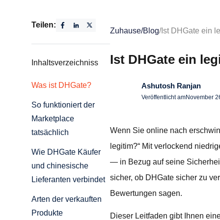
Teilen:
Zuhause
/
Blog
/
Ist DHGate ein 
Ist DHGate ein le
Inhaltsverzeichniss
Was ist DHGate?
Ashutosh Ranjan
Veröffentlicht am
November 26
So funktioniert der
Marketplace
Wenn Sie online nach erschwing
tatsächlich
legitim?“ Mit verlockend niedr
Wie DHGate Käufer
— in Bezug auf seine Sicherheit
und chinesische
sicher, ob DHGate sicher zu ve
Lieferanten verbindet
Bewertungen sagen.
Arten der verkauften
Produkte
Dieser Leitfaden gibt Ihnen ein