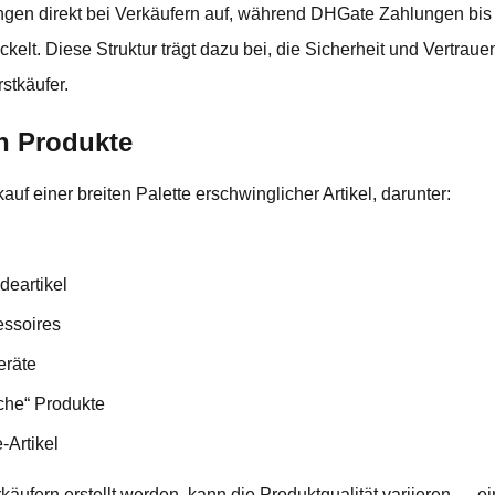
gen direkt bei Verkäufern auf, während DHGate Zahlungen bis 
kelt. Diese Struktur trägt dazu bei, die Sicherheit und Vertra
stkäufer.
en Produkte
uf einer breiten Palette erschwinglicher Artikel, darunter:
eartikel
ssoires
eräte
che“ Produkte
-Artikel
äufern erstellt werden, kann die Produktqualität variieren — e