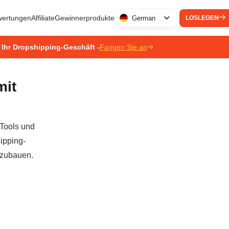
ertungen
Affiliate
Gewinnerprodukte
German
LOSLEGEN
 Ihr Dropshipping-Geschäft -
Fangen Sie an
mit
 Tools und
ipping-
szubauen.