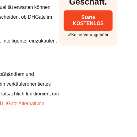
Geschäft.
alität erwarten können.
tscheiden, ob DHGate im
Starte
KOSTENLOS
Keine Vorabgebühr
 intelligenter einzukaufen.
Großhändlern und
ein verkäuferorientiertes
tatsächlich funktioniert, um
DHGate Alternativen
.