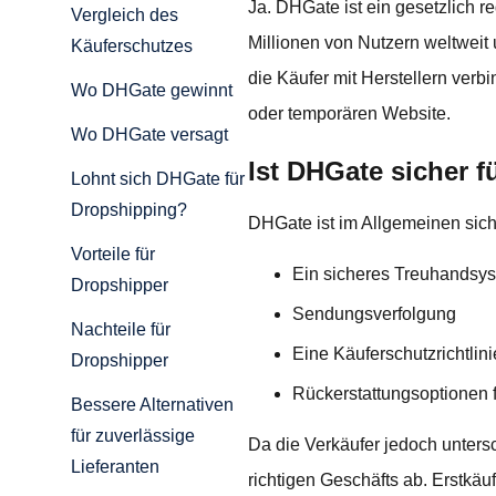
Ja. DHGate ist ein gesetzlich
Vergleich des
Millionen von Nutzern weltweit
Käuferschutzes
die Käufer mit Herstellern verbi
Wo DHGate gewinnt
oder temporären Website.
Wo DHGate versagt
Ist DHGate sicher f
Lohnt sich DHGate für
Dropshipping?
DHGate ist im Allgemeinen sich
Vorteile für
Ein sicheres Treuhandsys
Dropshipper
Sendungsverfolgung
Nachteile für
Eine Käuferschutzrichtlini
Dropshipper
Rückerstattungsoptionen fü
Bessere Alternativen
für zuverlässige
Da die Verkäufer jedoch untersc
Lieferanten
richtigen Geschäfts ab. Erstkäuf