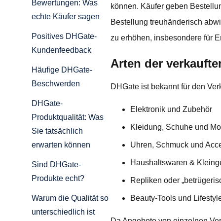
Bewertungen: Was
können. Käufer geben Bestellun
echte Käufer sagen
Bestellung treuhänderisch abwic
Positives DHGate-
zu erhöhen, insbesondere für Er
Kundenfeedback
Arten der verkauft
Häufige DHGate-
Beschwerden
DHGate ist bekannt für den Verka
DHGate-
Elektronik und Zubehör
Produktqualität: Was
Kleidung, Schuhe und Mod
Sie tatsächlich
Uhren, Schmuck und Acce
erwarten können
Haushaltswaren & Kleing
Sind DHGate-
Produkte echt?
Repliken oder „betrügeris
Beauty-Tools und Lifestyle
Warum die Qualität so
unterschiedlich ist
Da Angebote von einzelnen Verk