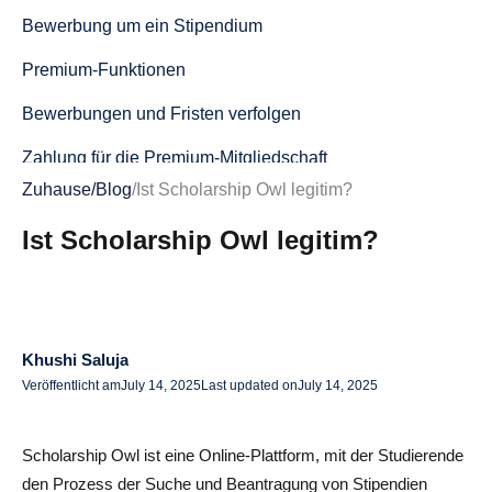
Bewerbung um ein Stipendium
Premium-Funktionen
Bewerbungen und Fristen verfolgen
Zahlung für die Premium-Mitgliedschaft
Zuhause
/
Blog
/
Ist Scholarship Owl legitim?
Ist Scholarship Owl legitim?
Ist Scholarship Owl legitim?
Unternehmensüberblick und Geschäftsmodell
Transparenz und Preisstruktur
Datenschutz und Sicherheit
Khushi Saluja
Vergleich mit anderen Stipendienplattformen
Veröffentlicht am
July 14, 2025
Last updated on
July 14, 2025
Allgemeine Legitimität
Scholarship Owl ist eine Online-Plattform, mit der Studierende
Scholarship Owl Kundenfeedback und Bewertungen
den Prozess der Suche und Beantragung von Stipendien