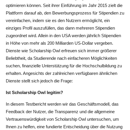
Trustpilot-Bewertung
optimieren können. Seit ihrer Einführung im Jahr 2015 zielt die
Plattform darauf ab, den Bewerbungsprozess für Stipendien zu
Positives Feedback
vereinfachen, indem sie es den Nutzern ermöglicht, ein
Negatives Feedback
einziges Profil auszufüllen, das dann mehreren Stipendien
zugeordnet wird. Allein in den USA werden jährlich Stipendien
Fazit: Ist Scholarship Owl legitim?
in Höhe von mehr als 200 Milliarden US-Dollar vergeben.
Dienste wie Scholarship Owl erfreuen sich immer größerer
Häufig gestellte Fragen: Ist Scholarship Owl legitim
Beliebtheit, da Studierende nach einfacheren Möglichkeiten
Ist Scholarship Owl nur für US-Studierende?
suchen, finanzielle Unterstützung für die Hochschulbildung zu
erhalten. Angesichts der zahlreichen verfügbaren ähnlichen
Wie kann ich in den USA ein 100-prozentiges
Dienste stellt sich jedoch die Frage:
Stipendium erhalten?
Ist Scholarship Owl legitim?
Ist das Stipendium zu 100% kostenlos?
In diesem Testbericht werden wir das Geschäftsmodell, das
Welches Stipendium ist in den USA leicht zu
Feedback der Nutzer, die Transparenz und die allgemeine
bekommen?
Vertrauenswürdigkeit von Scholarship Owl untersuchen, um
Ihnen zu helfen, eine fundierte Entscheidung über die Nutzung