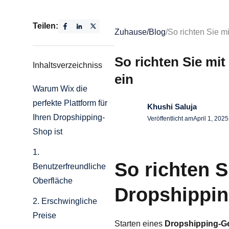
Teilen:
Zuhause
/
Blog
/
So richten Sie m
So richten Sie mi
Inhaltsverzeichniss
ein
Warum Wix die
perfekte Plattform für
Khushi Saluja
Ihren Dropshipping-
Veröffentlicht am
April 1, 2025
Shop ist
1.
So richten S
Benutzerfreundliche
Oberfläche
Dropshippin
2. Erschwingliche
Preise
Starten eines
Dropshipping-G