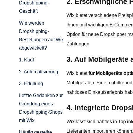
2. Erschwingliche P
Dropshipping-
Geschäft
Wix bietet verschiedene Preis
Wie werden
Ihnen, mit wichtigen E-Commer
Dropshipping-
Option für neue Dropshipper ma
Bestellungen auf Wix
Zahlungen.
abgewickelt?
3. Auf Mobilgeräte
1. Kauf
2. Automatisierung
Wix bietet
für Mobilgeräte opt
Mobilgeräten. Eine mobilfreund
3. Erfüllung
nahtloses Einkaufserlebnis hab
Letzte Gedanken zur
Gründung eines
4. Integrierte Drop
Dropshipping-Shops
mit Wix
Wix lässt sich nahtlos in Top in
Lieferanten importieren können.
Häufig gestellte