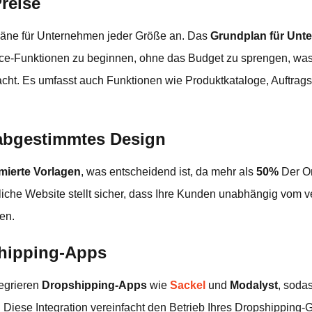
reise
pläne für Unternehmen jeder Größe an. Das
Grundplan für Unt
ce-Funktionen zu beginnen, ohne das Budget zu sprengen, was 
cht. Es umfasst auch Funktionen wie Produktkataloge, Auftrag
 abgestimmtes Design
imierte Vorlagen
, was entscheidend ist, da mehr als
50%
Der On
liche Website stellt sicher, dass Ihre Kunden unabhängig vom 
en.
shipping-Apps
tegrieren
Dropshipping-Apps
wie
Sackel
und
Modalyst
, soda
 Diese Integration vereinfacht den Betrieb Ihres Dropshipping-