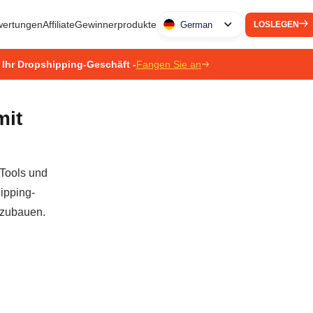
ertungen
Affiliate
Gewinnerprodukte
German
LOSLEGEN
 Ihr Dropshipping-Geschäft -
Fangen Sie an
mit
 Tools und
ipping-
szubauen.