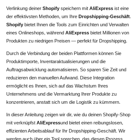
Verlinkung deiner
Shopify
speichern mit
AliExpress
ist eine
4. Fertigstellung der Produktangebote
der effektivsten Methoden, um Ihre
Dropshipping-Geschäft
.
Verwaltung von Inventar und Preisen mit AliExpress und
Shopify
bietet Ihnen die Tools zum Einrichten und Verwalten
Shopify
eines Onlineshops, während
AliExpress
bietet Millionen von
Produkten zu niedrigen Preisen — perfekt für Dropshipping.
1. Verwaltung des Inventars mit AliExpress und Shopify
Durch die Verbindung der beiden Plattformen können Sie
2. Dynamische Preisgestaltung für Ihren Shopify-Shop
Produktimporte, Inventaraktualisierungen und die
einrichten
Auftragsabwicklung automatisieren. So sparen Sie Zeit und
3. Wir bieten Rabatte und Sonderangebote an
reduzieren den manuellen Aufwand. Diese Integration
ermöglicht es Ihnen, sich auf das Wachstum Ihres
4. Überwachung Ihrer Gewinnmargen
Unternehmens und die Vermarktung Ihrer Produkte zu
konzentrieren, anstatt sich um die Logistik zu kümmern.
Fazit
In dieser Anleitung zeigen wir dir, wie du deinen Shopify-Shop
Häufig gestellte Fragen zur Verknüpfung Ihres Shopify-
mit verknüpfst
AliExpress
und bietet einen reibungslosen,
Shops mit AliExpress
effizienten Arbeitsablauf für Ihr Dropshipping-Geschäft. Wir
Wie verbinde ich meinen Shopify-Shop mit AliExpress?
werden auch über ein Tool sprechen, das diesen Prozess