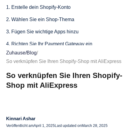
1. Erstelle dein Shopify-Konto
2. Wählen Sie ein Shop-Thema
3. Fügen Sie wichtige Apps hinzu
4. Richten Sie Ihr Payment Gateway ein
Zuhause
/
Blog
/
5. Passen Sie die Einstellungen Ihres Shops an
So verknüpfen Sie Ihren Shopify-Shop mit AliExpress
6. Produkte zu Ihrem Shop hinzufügen
So verknüpfen Sie Ihren Shopify-
So importieren Sie Produkte von AliExpress nach
Shop mit AliExpress
Shopify
1. Verwenden von Alidrop zur Automatisierung des
Produktimports
Kinnari Ashar
2. Manuelles Importieren von Produkten von AliExpress
Veröffentlicht am
April 1, 2025
Last updated on
March 28, 2025
3. Synchronisieren von Inventar und Preisen mit Alidrop