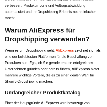
verbessert, Produktimporte und Auftragsabwicklung
Kann ich Alidrop verwenden, um Produktimporte von
automatisiert und Ihr Dropshipping-Erlebnis noch einfacher
AliExpress nach Shopify zu automatisieren?
macht.
Wie hilft Alidrop bei der Bestandsverwaltung?
Warum AliExpress für
Ist Alidrop mit Shopify-Shops in allen Ländern
Dropshipping verwenden?
kompatibel?
Wie automatisiert Alidrop die Auftragserfüllung?
Wenn es um Dropshipping geht,
AliExpress
zeichnet sich als
eine der beliebtesten Plattformen für die Beschaffung von
Produkten aus. Egal, ob Sie gerade erst ein erfolgreiches
Unternehmen gründen oder bereits führen,
AliExpress
bietet
mehrere wichtige Vorteile, die es zu einer idealen Wahl für
Shopify-Dropshipping machen.
Umfangreicher Produktkatalog
Einer der Hauptgründe
AliExpress
wird bevorzugt von