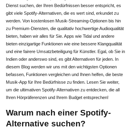
Dienst suchen, der Ihren Bedürfnissen besser entspricht, es
Kostenlose oder kostenpflichtige Stufen: Was ist
gibt viele Spotify-Alternativen, die es wert sind, erkundet zu
enthalten?
werden. Von kostenlosen Musik-Streaming-Optionen bis hin
zu Premium-Diensten, die qualitativ hochwertige Audioqualität
Gerätekompatibilität und Offline-Hören
bieten, haben wir alles für Sie. Apps wie Tidal und andere
Einzigartige Funktionen (Podcasts, Radio, Social
bieten einzigartige Funktionen wie eine bessere Klangqualität
Sharing)
und eine fairere Umsatzbeteiligung für Künstler. Egal, ob Sie in
Indien oder anderswo sind, es gibt Alternativen für jeden. In
Wie Plattformen Künstler unterstützen
diesem Blog werden wir uns mit den wichtigsten Optionen
Spotify-Alternativen für spezifische Bedürfnisse
befassen, Funktionen vergleichen und Ihnen helfen, die beste
Musik-App für Ihre Bedürfnisse zu finden. Lesen Sie weiter,
Kostenlose Spotify-Alternativen (einschließlich der Top-
um die ultimativen Spotify-Alternativen zu entdecken, die all
Tipps von Reddit)
Ihren Hörpräferenzen und Ihrem Budget entsprechen!
Alternativen, die Künstlern mehr bezahlen
Warum nach einer Spotify-
Am besten für Schüler und Schulen
Alternative suchen?
Fazit: Auswahl der richtigen Spotify-Alternative für Sie