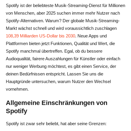
Spotify ist der beliebteste Musik-Streaming-Dienst für Millionen
Häufig gestellte Fragen zu Shopify-Alternativen
von Menschen, aber 2025 suchen immer mehr Nutzer nach
Was ist die beste Alternative zu Spotify?
Spotify-Alternativen. Warum? Der globale Musik-Streaming-
Markt wächst schnell und wird voraussichtlich zuschlagen
Gibt es ein kostenloses Äquivalent von Spotify?
108,39 Milliarden US-Dollar bis 2030
. Neue Apps und
Kann ich Spotify bekommen, ohne zu bezahlen?
Plattformen bieten jetzt Funktionen, Qualität und Wert, die
Spotify manchmal übertreffen. Egal, ob du bessere
Welche Musik-App ist die beste und kostenlose?
Audioqualität, fairere Auszahlungen für Künstler oder einfach
nur weniger Werbung möchtest, es gibt einen Service, der
Ist Tidal besser als Spotify?
deinen Bedürfnissen entspricht. Lassen Sie uns die
Hauptgründe untersuchen, warum Nutzer den Wechsel
vornehmen.
Allgemeine Einschränkungen von
Spotify
Spotify ist zwar sehr beliebt, hat aber seine Grenzen: