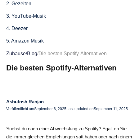
2. Gezeiten
3. YouTube-Musik
4. Deezer
5. Amazon Musik
6. SoundCloud
Zuhause
/
Blog
/
Die besten Spotify-Alternativen
7. Pandora
Die besten Spotify-Alternativen
8. Bandcamp
9. Qobuz
Ashutosh Ranjan
10. Napster
Veröffentlicht am
September 6, 2025
Last updated on
September 11, 2025
Was Sie bei der Auswahl einer Spotify-Alternative
beachten sollten
Suchst du nach einer Abwechslung zu Spotify? Egal, ob Sie
Audioqualität und Bibliotheksgröße
die immer gleichen Empfehlungen satt haben oder nach einem