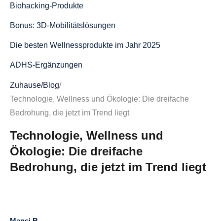
Biohacking-Produkte
Bonus: 3D-Mobilitätslösungen
Die besten Wellnessprodukte im Jahr 2025
ADHS-Ergänzungen
Rübengummis
Zuhause
/
Blog
/
Technologie, Wellness und Ökologie: Die dreifache
Pilzkaffee, Ashwagandha-Tee und probiotische
Bedrohung, die jetzt im Trend liegt
Limonaden
Technologie, Wellness und
Beste Öko-Produkte im Jahr 2025
Ökologie: Die dreifache
Nachfüllbare Schönheitsprodukte
Bedrohung, die jetzt im Trend liegt
Essentials für nachhaltiges Reisen
Veganes Tierzubehör
Geräte für Solarenergie
Mansi B