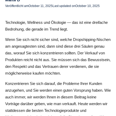
Veröffentlicht am
October 11, 2025
Last updated on
October 10, 2025
Fazit
Häufig gestellte Fragen zu Dropshipping-Nischen im
Technologie, Wellness und Ökologie — das ist eine dreifache
Trend
Bedrohung, die gerade im Trend liegt.
Welche trendigen Dropshipping-Nischen weisen 2025
Wenn Sie sich nicht sicher sind, welche Dropshipping-Nischen
das größte Wachstumspotenzial auf?
am angesagtesten sind, dann sind diese drei Säulen genau
das, worauf Sie sich konzentrieren sollten. Der Verkauf von
Für welche technischen Produkte lohnt es sich, anstelle
Produkten reicht nicht aus. Sie müssen sich das Bewusstsein,
von einfachen Geräten Dropshipping zu versenden?
den Respekt und das Vertrauen derer verdienen, die sie
Warum übertreffen Wellnessprodukte durchweg andere
möglicherweise kaufen möchten.
Dropshipping-Kategorien?
Konzentrieren Sie sich darauf, die Probleme Ihrer Kunden
Welche Dropshipping-Nischen eignen sich am besten für
anzugehen, und Sie werden einen guten Vorsprung haben. Wie
Anfänger mit begrenztem Budget?
auch immer, wir werden Ihnen in diesem Beitrag keine
Vorträge darüber geben, wie man verkauft. Heute werden wir
Was macht bestimmte Tech-Dropshipping-Produkte
stattdessen die besten Technologieprodukte und
rentabler als andere?