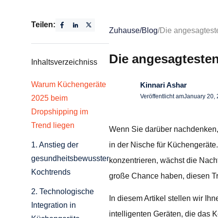
Teilen:
Zuhause
/
Blog
/
Die angesagtest
Die angesagtesten
Inhaltsverzeichniss
Warum Küchengeräte
Kinnari Ashar
Veröffentlicht am
January 20,
2025 beim
Dropshipping im
Trend liegen
Wenn Sie darüber nachdenken, i
in der Nische für Küchengerät
1. Anstieg der
gesundheitsbewussten
konzentrieren, wächst die Nac
Kochtrends
große Chance haben, diesen Tr
2. Technologische
In diesem Artikel stellen wir I
Integration in
intelligenten Geräten, die das K