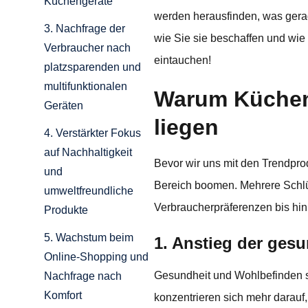
Küchengeräte
werden herausfinden, was gerad
3. Nachfrage der
wie Sie sie beschaffen und wie
Verbraucher nach
eintauchen!
platzsparenden und
multifunktionalen
Warum Kücheng
Geräten
liegen
4. Verstärkter Fokus
auf Nachhaltigkeit
Bevor wir uns mit den Trendpro
und
Bereich boomen. Mehrere Schlü
umweltfreundliche
Verbraucherpräferenzen bis hin 
Produkte
5. Wachstum beim
1. Anstieg der ges
Online-Shopping und
Gesundheit und Wohlbefinden s
Nachfrage nach
Komfort
konzentrieren sich mehr darauf