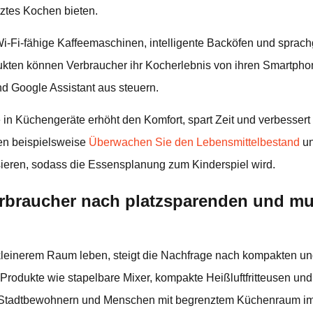
tztes Kochen bieten.
Wi-Fi-fähige Kaffeemaschinen, intelligente Backöfen und sprac
ukten können Verbraucher ihr Kocherlebnis von ihren Smartpho
d Google Assistant aus steuern.
e in Küchengeräte erhöht den Komfort, spart Zeit und verbesse
nen beispielsweise
Überwachen Sie den Lebensmittelbestand
un
sieren, sodass die Essensplanung zum Kinderspiel wird.
erbraucher nach platzsparenden und mul
einerem Raum leben, steigt die Nachfrage nach kompakten und
rodukte wie stapelbare Mixer, kompakte Heißluftfritteusen und 
tadtbewohnern und Menschen mit begrenztem Küchenraum imm