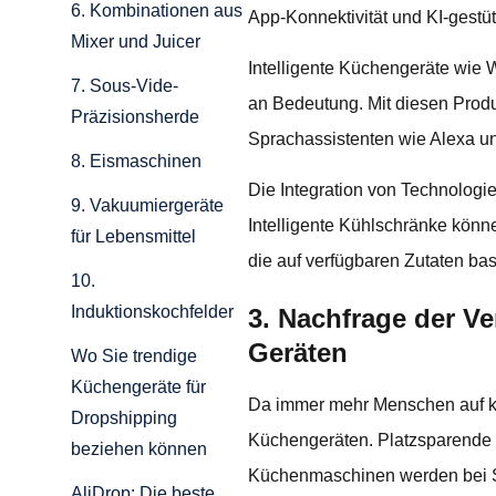
6. Kombinationen aus
App-Konnektivität und KI-gestü
Mixer und Juicer
Intelligente Küchengeräte wie 
7. Sous-Vide-
an Bedeutung. Mit diesen Prod
Präzisionsherde
Sprachassistenten wie Alexa un
8. Eismaschinen
Die Integration von Technologi
9. Vakuumiergeräte
Intelligente Kühlschränke kön
für Lebensmittel
die auf verfügbaren Zutaten ba
10.
Induktionskochfelder
3. Nachfrage der V
Geräten
Wo Sie trendige
Küchengeräte für
Da immer mehr Menschen auf kl
Dropshipping
Küchengeräten. Platzsparende P
beziehen können
Küchenmaschinen werden bei S
AliDrop: Die beste