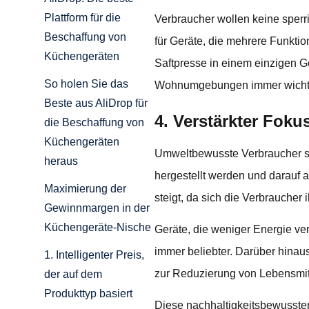
Plattform für die
Verbraucher wollen keine sperr
Beschaffung von
für Geräte, die mehrere Funkti
Küchengeräten
Saftpresse in einem einzigen Ge
So holen Sie das
Wohnumgebungen immer wichti
Beste aus AliDrop für
4. Verstärkter Foku
die Beschaffung von
Küchengeräten
Umweltbewusste Verbraucher suc
heraus
hergestellt werden und darauf 
Maximierung der
steigt, da sich die Verbrauche
Gewinnmargen in der
Küchengeräte-Nische
Geräte, die weniger Energie v
immer beliebter. Darüber hinaus
1. Intelligenter Preis,
zur Reduzierung von Lebensmit
der auf dem
Produkttyp basiert
Diese nachhaltigkeitsbewusste