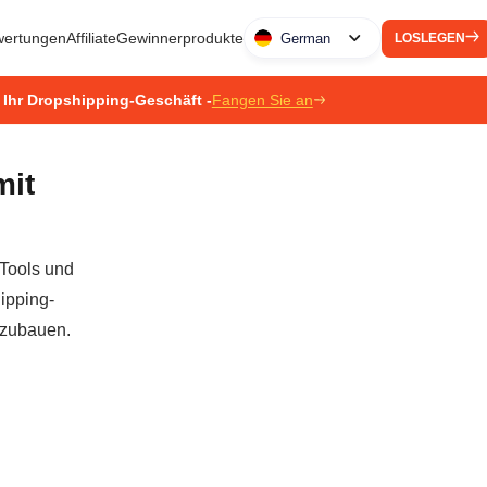
ertungen
Affiliate
Gewinnerprodukte
German
LOSLEGEN
 Ihr Dropshipping-Geschäft -
Fangen Sie an
mit
 Tools und
ipping-
szubauen.