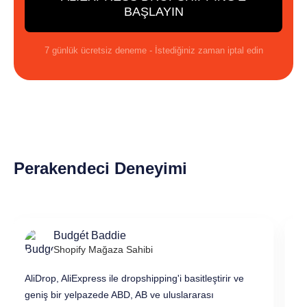
BAŞLAYIN
7 günlük ücretsiz deneme - İstediğiniz zaman iptal edin
Perakendeci Deneyimi
Budgét Baddie
Shopify Mağaza Sahibi
AliDrop, AliExpress ile dropshipping'i basitleştirir ve
Al
geniş bir yelpazede ABD, AB ve uluslararası
ba