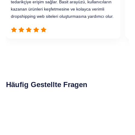
tedarikçiye erişim sağlar. Basit arayüzü, kullanıcıların
çö
kazanan ürünleri keşfetmesine ve kolayca verimli
op
dropshipping web siteleri oluşturmasına yardımcı olur.
et
Slide 2 of 9.
Häufig Gestellte Fragen
AliExpress dropshipping nedir ve nasıl çalışır?