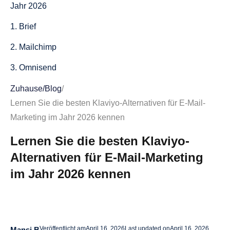
Jahr 2026
1. Brief
2. Mailchimp
3. Omnisend
4. Aktive Kampagne
Zuhause
/
Blog
/
Lernen Sie die besten Klaviyo-Alternativen für E-Mail-
5. Mailer Cloud
Marketing im Jahr 2026 kennen
6. Kampagnen-Monitor
Lernen Sie die besten Klaviyo-
7. Tropfen
Alternativen für E-Mail-Marketing
8. Ja
im Jahr 2026 kennen
Fazit
Häufig gestellte Fragen zu den besten Klaviyo-
Alternativen
Veröffentlicht am
April 16, 2026
Last updated on
April 16, 2026
Mansi B