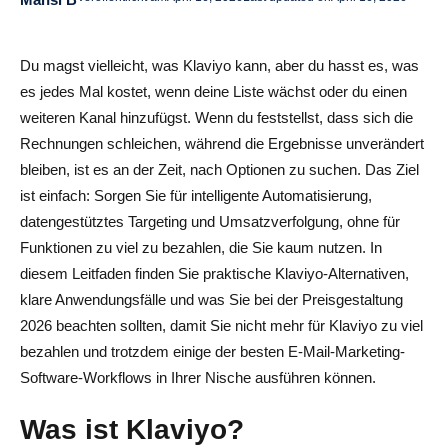
Was sind die besten Klaviyo-Alternativen für den E-
Commerce im Jahr 2026?
Du magst vielleicht, was Klaviyo kann, aber du hasst es, was
es jedes Mal kostet, wenn deine Liste wächst oder du einen
Welche Klaviyo-Alternativen sind günstiger für
weiteren Kanal hinzufügst. Wenn du feststellst, dass sich die
wachsende Listen?
Rechnungen schleichen, während die Ergebnisse unverändert
Gibt es Klaviyo-Alternativen mit starken KI-Funktionen?
bleiben, ist es an der Zeit, nach Optionen zu suchen. Das Ziel
ist einfach: Sorgen Sie für intelligente Automatisierung,
Was ist, wenn ich mich stark auf CRM- und Vertriebs-
datengestütztes Targeting und Umsatzverfolgung, ohne für
Workflows verlasse, nicht nur auf E-Mails?
Funktionen zu viel zu bezahlen, die Sie kaum nutzen. In
diesem Leitfaden finden Sie praktische Klaviyo-Alternativen,
klare Anwendungsfälle und was Sie bei der Preisgestaltung
2026 beachten sollten, damit Sie nicht mehr für Klaviyo zu viel
bezahlen und trotzdem einige der besten E-Mail-Marketing-
Software-Workflows in Ihrer Nische ausführen können.
Was ist Klaviyo?