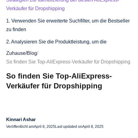
Verkäufer für Dropshipping
1. Verwenden Sie erweiterte Suchfilter, um die Bestseller
zu finden
2. Analysieren Sie die Produktleistung, um die
Zuverlässigkeit des Verkäufers zu beurteilen
Zuhause
/
Blog
/
So finden Sie Top-AliExpress-Verkäufer für Dropshipping
3. Wenden Sie sich an Verkäufer, um Klarheit zu erhalten
So finden Sie Top-AliExpress-
So verwenden Sie AliDrop, um zuverlässige AliExpress-
Lieferanten zu finden
Verkäufer für Dropshipping
Warum AliDrop das ultimative Tool für AliExpress
Dropshipping ist
Wie AliDrop Ihnen Zeit spart und Ihren Dropshipping-
Kinnari Ashar
Erfolg steigert
Veröffentlicht am
April 8, 2025
Last updated on
April 8, 2025
Sicherstellung eines schnellen Versands mit den besten