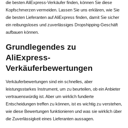
die besten AliExpress-Verkäufer finden, können Sie diese
Nach welchen Kriterien sollte ich potenzielle AliExpress-
Kopfschmerzen vermeiden. Lassen Sie uns erklären, wie Sie
Lieferanten bewerten?
die besten Lieferanten auf AliExpress finden, damit Sie sicher
Wie finde ich die meistverkauften Produkte auf
ein reibungsloses und zuverlässiges Dropshipping-Geschäft
AliExpress für Dropshipping?
aufbauen können.
Gibt es Verzeichnisse oder Ressourcen, in denen die
Grundlegendes zu
besten AliExpress-Shops für Dropshipping aufgeführt
AliExpress-
sind?
Verkäuferbewertungen
Wie kann ich beim Dropshipping von AliExpress einen
schnellen und zuverlässigen Versand sicherstellen?
Verkäuferbewertungen sind ein schnelles, aber
leistungsstarkes Instrument, um zu beurteilen, ob ein Anbieter
vertrauenswürdig ist. Aber um wirklich fundierte
Entscheidungen treffen zu können, ist es wichtig zu verstehen,
wie diese Bewertungen funktionieren und was sie wirklich über
die Zuverlässigkeit eines Lieferanten aussagen.