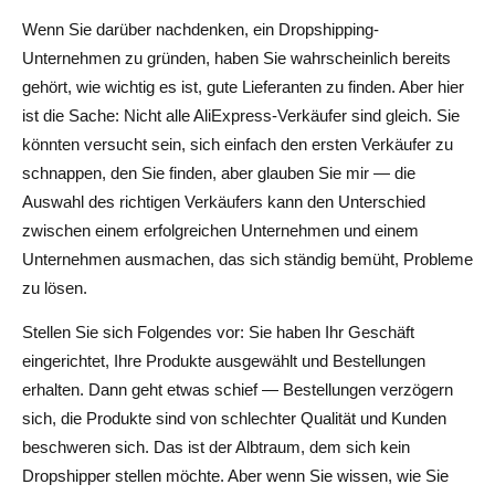
Wenn Sie darüber nachdenken, ein Dropshipping-
AliExpress-Verkäufern für Dropshipping
Unternehmen zu gründen, haben Sie wahrscheinlich bereits
1. So wählen Sie AliExpress-Verkäufer mit zuverlässigen
gehört, wie wichtig es ist, gute Lieferanten zu finden. Aber hier
Versandzeiten
ist die Sache: Nicht alle AliExpress-Verkäufer sind gleich. Sie
könnten versucht sein, sich einfach den ersten Verkäufer zu
2. Wie AliDrop hilft, das Versandmanagement zu
schnappen, den Sie finden, aber glauben Sie mir — die
optimieren
Auswahl des richtigen Verkäufers kann den Unterschied
3. Umgang mit den Versanderwartungen der Kunden
zwischen einem erfolgreichen Unternehmen und einem
Unternehmen ausmachen, das sich ständig bemüht, Probleme
4. Was tun, wenn es zu Versandverzögerungen kommt
zu lösen.
Fazit
Stellen Sie sich Folgendes vor: Sie haben Ihr Geschäft
Häufig gestellte Fragen zur Suche nach Top-AliExpress-
eingerichtet, Ihre Produkte ausgewählt und Bestellungen
Verkäufern für Dropshipping
erhalten. Dann geht etwas schief — Bestellungen verzögern
sich, die Produkte sind von schlechter Qualität und Kunden
Wie identifiziere ich zuverlässige AliExpress-Verkäufer
beschweren sich. Das ist der Albtraum, dem sich kein
für mein Dropshipping-Geschäft?
Dropshipper stellen möchte. Aber wenn Sie wissen, wie Sie