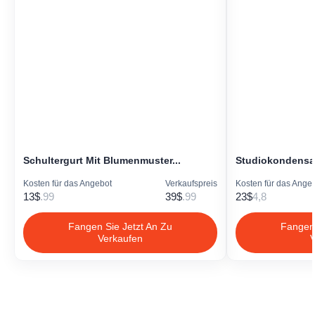
Schultergurt Mit Blumenmuster...
Studiokondensat
Kosten für das Angebot
Verkaufspreis
Kosten für das Ange
13$
.99
39$
.99
23$
4,8
Fangen Sie Jetzt An Zu
Fangen 
Verkaufen
V