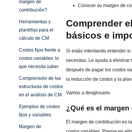
margen de
Conocer su margen de cont
contribución?
Comprender el
Herramientas y
plantillas para el
básicos e imp
cálculo de CM
Costos fijos frente a
Si estás intentando entender si
costos variables: lo
necesitas. Le ayuda a eliminar 
que necesita saber
después de pagar los costos var
Comprensión de las
la reducción de costos y la plan
estructuras de costos
Vamos a desglosarlo.
en el análisis de CM
¿Qué es el margen 
Ejemplos de costos
fijos y variables
El margen de contribución es l
Margen de
costos variables. Piense en ello