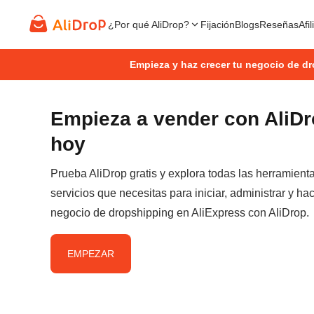
¿Por qué AliDrop?
Fijación
Blogs
Reseñas
Afi
Empieza y haz crecer tu negocio de d
Empieza a vender con AliD
hoy
Prueba AliDrop gratis y explora todas las herramient
servicios que necesitas para iniciar, administrar y hac
negocio de dropshipping en AliExpress con AliDrop.
EMPEZAR