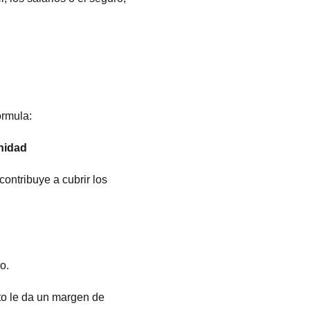
fórmula:
nidad
ontribuye a cubrir los
o.
to le da un margen de