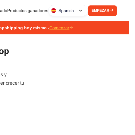
liado
Productos ganadores
Spanish
EMPEZAR
ropshipping hoy mismo -
Comenzar
rop
as y
er crecer tu