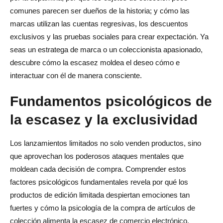
artistas y marcas)
comunes parecen ser dueños de la historia; y cómo las
marcas utilizan las cuentas regresivas, los descuentos
Coleccionables, figuritas, vinilos y tiradas limitadas
exclusivos y las pruebas sociales para crear expectación. Ya
seas un estratega de marca o un coleccionista apasionado,
Coleccionables digitales y entregas de NFT
descubre cómo la escasez moldea el deseo cómo e
Secundary market dynamics and of resale
interactuar con él de manera consciente.
Riesgos, reacciones negativas y dificultades en la
Fundamentos psicológicos de
psicología del consumidor
la escasez y la exclusividad
El remordimiento, el arrepentimiento y el pago excesivo
del comprador
Los lanzamientos limitados no solo venden productos, sino
que aprovechan los poderosos ataques mentales que
Manipulación percibida y pérdida de confianza
moldean cada decisión de compra. Comprender estos
Fatiga por escasez: cuando todo es «limitado»
factores psicológicos fundamentales revela por qué los
productos de edición limitada despiertan emociones tan
La línea ética: escasez genuina versus escasez artificial
fuertes y cómo la psicología de la compra de artículos de
Consecuencias a largo plazo para la lealtad a la marca
colección alimenta la escasez de comercio electrónico.