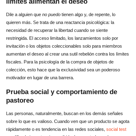
límites alimentan el deseo
¿Por qué los productos de edición limitada tienen
Dile a alguien que
no puedo
tienen algo y, de repente, lo
precios superiores?
quieren más. Se trata de una reactancia psicológica: la
necesidad de recuperar la libertad cuando se siente
¿Es ético el marketing de edición limitada?
restringida. El acceso limitado, los lanzamientos solo por
¿Cómo pueden las marcas aprovechar la escasez sin
invitación o los objetos coleccionables solo para miembros
alejar a los clientes?
aumentan el deseo al crear una sutil rebelión contra los límites
fiscales. Para la psicología de la compra de objetos de
¿Cuál es la psicología detrás de la compra de artículos
colección, esto hace que la exclusividad sea un poderoso
de edición limitada?
motivador en lugar de una barrera.
¿Qué es la psicología de los objetos de colección?
Prueba social y comportamiento de
¿Cuál es el propósito de los productos de edición
pastoreo
limitada?
Las personas, naturalmente, buscan en los demás señales
¿Por qué algunas cosas son de edición limitada?
sobre lo que es valioso. Cuando ven que un producto se agota
rápidamente o es tendencia en las redes sociales,
social test