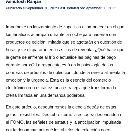
Ashutosh Ranjan
Cantidades limitadas y mensajes de «Solo quedan X»
Publicado el
September 30, 2025
Last updated on
September 30, 2025
Lanzamientos escalonados de Drops and Drip
Avances anticipados, acceso anticipado y lanzamientos
Imagínese un lanzamiento de zapatillas al amanecer en el que
VIP
los fanáticos acampan durante la noche para hacerse con
productos de edición limitada que se agotarán en cuestión de
Señales de prueba social: número vendido, contadores
horas y se dispararán en los sitios de reventa. ¿Qué hace que
en vivo y actividad del comprador
la gente se enfrente al frío o actualice las páginas de pago
durante horas? La respuesta está en la psicología de las
Escasez dinámica y ventas relámpago
compras de artículos de colección, donde la rareza alimenta la
Uso de la exclusividad y los niveles de miembros (por
emoción y la urgencia. Esta es la esencia del comercio
ejemplo, descuentos «solo para miembros»)
electrónico con escasez: una estrategia que transforma la
oferta limitada en una demanda poderosa.
Casos prácticos y ejemplos del mundo real
En este artículo, descubriremos la ciencia detrás de estas
Calcetines y zapatillas deportivas (Nike, Supreme,
gotas irresistibles. Descubre cómo la escasez desencadena
Adidas)
el FOMO, las señales de estatus y la anticipación impulsada
Collaciones de edición limitada (colaboraciones de
por la dopamina; por qué los objetos de colección poco