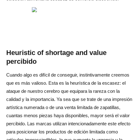
Best practices and recommendations for brands
Use límites reales y justificables (suministro, artesanía)
Sea transparente: divulgue los recuentos, el proceso y el
cronograma
Heuristic of shortage and value
Equilibre la exclusividad con la equidad (acceso de
percibido
lealtad, listas de espera)
Cuando algo es difícil de conseguir, instintivamente creemos
Utilice la escasez con moderación y de manera
que es más valioso. Esta es la heurística de la escasez: el
estratégica
ataque de nuestro cerebro que equipara la rareza con la
Supervise las métricas: conversión, opinión, reembolsos
calidad y la importancia. Ya sea que se trate de una impresión
artística numerada o de una venta limitada de zapatillas,
Construir una comunidad en torno a la escasez (clubes
cuantas menos piezas haya disponibles, mayor será el valor
de propietarios, reconocimiento)
percibido. Las marcas utilizan intencionadamente este efecto
Experimento y prueba (mensajes A/B de escasez frente a
para posicionar los productos de edición limitada como
artículos imprescindibles, lo que aumenta la urgencia y la