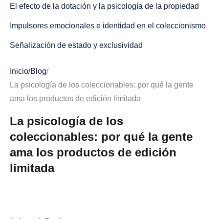
El efecto de la dotación y la psicología de la propiedad
Impulsores emocionales e identidad en el coleccionismo
Señalización de estado y exclusividad
Identidad, pertenencia y sentimientos «dentro del grupo»
Inicio
/
Blog
/
Narración, procedencia y narración personal
La psicología de los coleccionables: por qué la gente
ama los productos de edición limitada
Nostalgia, memoria y apego emocional
La psicología de los
La emoción de la caza: dopamina, anticipación y ciclos
coleccionables: por qué la gente
de recompensa
ama los productos de edición
El comercio electrónico y el marketing desencadenantes
limitada
que explotan la escasez
Contabilizadores regresivos, relojes y señales de
urgencia