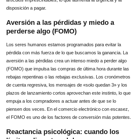
la normalidad)
disposición a pagar.
Cómo los consumidores pueden ser más inteligentes
Aversión a las pérdidas y miedo a
Haga una pausa y reflexione antes de una compra
perderse algo (FOMO)
impulsiva
Los seres humanos estamos programados para evitar la
Compruebe el valor de reventa o de mercado secundario
pérdida con más fuerza de lo que buscamos la ganancia. La
Evalúe el valor razonable frente a la exageración
aversión a las pérdidas crea un intenso miedo a perder algo
(FOMO) que impulsa las compras de última hora durante las
Presupueste y fije límites
rebajas repentinas o las rebajas exclusivas. Los cronómetros
Comprende las señales frente al valor real del producto
de cuenta regresiva, los mensajes de «solo quedan 3» y los
plazos de lanzamiento cortos aprovechan este instinto, lo que
Conclusión
empuja a los compradores a actuar antes de que se lo
Preguntas frecuentes sobre la psicología de los objetos
piensen dos veces. En el comercio electrónico con escasez,
de colección
el FOMO es uno de los factores de conversión más potentes.
¿Cuál es el efecto de la escasez en el comportamiento
Reactancia psicológica: cuando los
del consumidor?