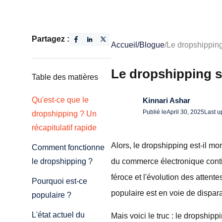
Partagez :
Accueil
/
Blogue
/
Le dropshipping 
Le dropshipping se
Table des matières
Qu'est-ce que le
Kinnari Ashar
Publié le
April 30, 2025
Last u
dropshipping ? Un
récapitulatif rapide
Alors, le dropshipping est-il m
Comment fonctionne
du commerce électronique contin
le dropshipping ?
féroce et l'évolution des atten
Pourquoi est-ce
populaire est en voie de dispara
populaire ?
L'état actuel du
Mais voici le truc : le dropshippi