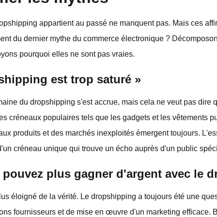
ropshipping appartient au passé ne manquent pas. Mais ces affi
plement du dernier mythe du commerce électronique ? Décomposon
oyons pourquoi elles ne sont pas vraies.
shipping est trop saturé »
aine du dropshipping s'est accrue, mais cela ne veut pas dire qu
es créneaux populaires tels que les gadgets et les vêtements p
x produits et des marchés inexploités émergent toujours. L'ess
d'un créneau unique qui trouve un écho auprès d'un public spéci
e pouvez plus gagner d'argent avec le 
us éloigné de la vérité. Le dropshipping a toujours été une ques
bons fournisseurs et de mise en œuvre d'un marketing efficace. B