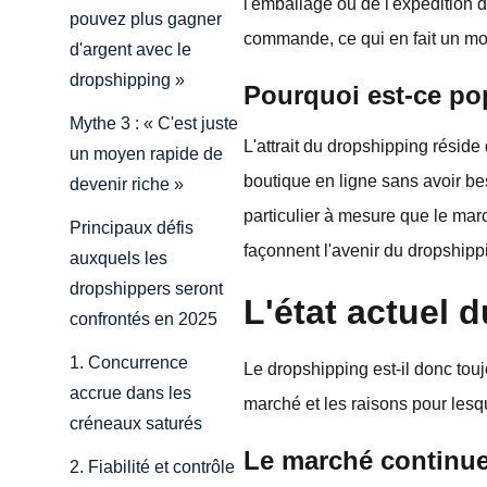
l'emballage ou de l'expédition 
pouvez plus gagner
commande, ce qui en fait un m
d'argent avec le
dropshipping »
Pourquoi est-ce po
Mythe 3 : « C'est juste
L'attrait du dropshipping réside
un moyen rapide de
boutique en ligne sans avoir be
devenir riche »
particulier à mesure que le mar
Principaux défis
façonnent l'avenir du dropshipp
auxquels les
dropshippers seront
L'état actuel 
confrontés en 2025
1. Concurrence
Le dropshipping est-il donc tou
accrue dans les
marché et les raisons pour lesqu
créneaux saturés
Le marché continue
2. Fiabilité et contrôle