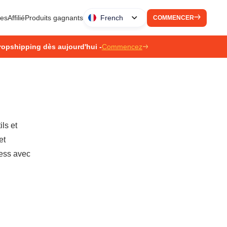
ues
Affilié
Produits gagnants
French
COMMENCER
ropshipping dès aujourd'hui -
Commencez
ls et
et
ress avec