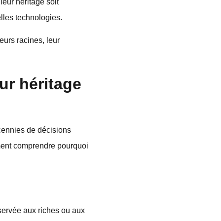
leur héritage soit
elles technologies.
urs racines, leur
ur héritage
écennies de décisions
aiment comprendre pourquoi
éservée aux riches ou aux