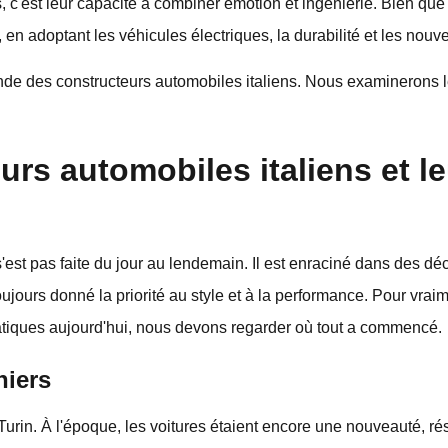
, c'est leur capacité à combiner émotion et ingénierie. Bien que 
 en adoptant les véhicules électriques, la durabilité et les nouv
nde des constructeurs automobiles italiens. Nous examinerons le
urs automobiles italiens et le
 s'est pas faite du jour au lendemain. Il est enraciné dans des d
 toujours donné la priorité au style et à la performance. Pour vr
matiques aujourd'hui, nous devons regarder où tout a commencé.
niers
Turin. À l'époque, les voitures étaient encore une nouveauté, r