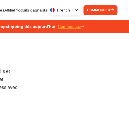
ues
Affilié
Produits gagnants
French
COMMENCER
ropshipping dès aujourd'hui -
Commencez
ls et
et
ress avec