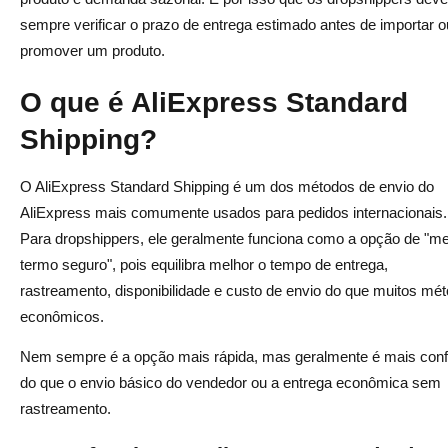
Você Deve Usar?
sempre verificar o prazo de entrega estimado antes de importar o
promover um produto.
AliExpress Standard Shipping vs ePacket vs Premium
Perguntas Frequentes
O que é AliExpress Standard
Qual é a diferença entre AliExpress Standard Shipping,
Shipping?
ePacket e AliExpress Premium Shipping?
O AliExpress Standard Shipping é um dos métodos de envio do
Qual é melhor para dropshipping: AliExpress Standard
AliExpress mais comumente usados para pedidos internacionais.
Shipping ou ePacket?
Para dropshippers, ele geralmente funciona como a opção de "me
Vale a pena o AliExpress Premium Shipping?
termo seguro", pois equilibra melhor o tempo de entrega,
rastreamento, disponibilidade e custo de envio do que muitos mé
O ePacket ainda é bom para dropshipping do
econômicos.
AliExpress?
Nem sempre é a opção mais rápida, mas geralmente é mais conf
Quanto tempo leva o AliExpress Standard Shipping?
do que o envio básico do vendedor ou a entrega econômica sem
Quanto tempo leva o envio ePacket?
rastreamento.
Quanto tempo leva o AliExpress Premium Shipping?