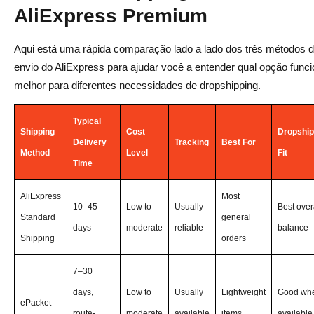
Comparação de Velocidade
AliExpress Premium
Comparação de Custo
Aqui está uma rápida comparação lado a lado dos três métodos 
Rastreamento e Confiabilidade
envio do AliExpress para ajudar você a entender qual opção func
melhor para diferentes necessidades de dropshipping.
Veredito Final
ePacket vs AliExpress Premium Shipping
Typical
Shipping
Cost
Dropship
Delivery
Tracking
Best For
Quando o ePacket Faz Mais Sentido
Method
Level
Fit
Time
Quando o Premium Shipping Faz Mais Sentido
AliExpress
Most
Veredito Final
10–45
Low to
Usually
Best over
Standard
general
days
moderate
reliable
balance
Melhor Método de Envio do AliExpress para
Shipping
orders
Dropshipping
7–30
Melhor no Geral: AliExpress Standard Shipping
days,
Low to
Usually
Lightweight
Good wh
ePacket
Melhor para Produtos Leves: ePacket
route-
moderate
available
items
available