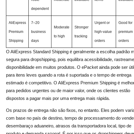
Melhor para Entrega Mais Rápida: AliExpress Premium
dependent
Shipping
AliExpress
7–20
Urgent or
Good for
Moderate
Stronger
Como o AliDrop Ajuda a Gerenciar o Envio do AliExpress
Premium
business
high-value
premium
to high
tracking
Como Escolher o Método de Envio Certo Antes de
Shipping
days
orders
orders
Adicionar um Produto à Sua Loja?
O AliExpress Standard Shipping é geralmente a escolha padrão 
segura para dropshipping, pois equilibra acessibilidade, rastream
Verifique o Tempo de Entrega Estimado
disponibilidade em muitos produtos. O ePacket ainda pode ser úti
Analise as Avaliações do Vendedor e as Avaliações de
para itens leves quando a rota é suportada e o tempo de entrega
Envio
estimado é competitivo. O AliExpress Premium Shipping é melho
para pedidos urgentes ou de maior valor, onde os clientes estão
Evite Produtos Sem Rastreamento Confiável
dispostos a pagar mais por uma entrega mais rápida.
Compare o Custo de Envio com a Margem do Produto
Os prazos de entrega não são fixos, no entanto. Eles podem vari
Faça um Pedido de Teste Antes de Escalar
com base no país de destino, tempo de processamento do vende
desembaraço aduaneiro, atrasos da transportadora local, tipo de
Veredito Final: Qual Método de Envio do AliExpress
produto e demanda sazonal. É por isso que os dropshippers dev