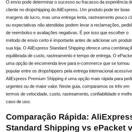
melhor?
O envio pode determinar o sucesso ou fracasso da experiência d
cliente no dropshipping do AliExpress. Um produto pode ter boas
O AliExpress Standard Shipping é mais adequado
margens de lucro, mas uma entrega lenta, rastreamento pouco cl
quando você busca consistência entre diferentes
ou expectativas não atendidas podem levar a reclamações, pedi
produtos e fornecedores. Funciona bem para a maioria
de reembolso e avaliações negativas. É por isso que escolher o
dos pedidos gerais de dropshipping, pois é amplamente
método de envio certo é importante antes de adicionar um produt
disponível e geralmente inclui rastreamento confiável.
sua loja. O AliExpress Standard Shipping oferece uma combinaç
equilibrada de custo, rastreamento e tempo de entrega. O ePacke
O ePacket faz sentido quando o produto é pequeno, leve
uma opção de encomenda leve para e-commerce que se tornou
e elegível para o país de destino do cliente. Pode ser
popular entre os dropshippers pela entrega internacional acessíve
uma boa opção se o tempo estimado de entrega for mais
AliExpress Premium Shipping é uma opção mais rápida para ped
rápido que o AliExpress Standard Shipping e o vendedor
urgentes ou de maior valor. Neste guia, comparamos os três em
tiver um bom histórico de envios.
termos de velocidade, custo, rastreamento, confiabilidade e melh
caso de uso.
Veredito Final
AliExpress Standard Shipping vs AliExpress Premium
Comparação Rápida: AliExpres
Shipping
Standard Shipping vs ePacket 