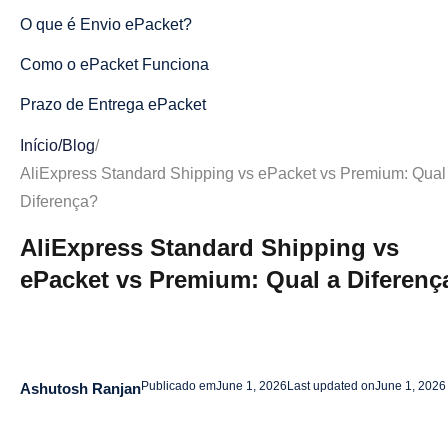
O que é Envio ePacket?
Como o ePacket Funciona
Prazo de Entrega ePacket
Vantagens do ePacket
Início
/
Blog
/
AliExpress Standard Shipping vs ePacket vs Premium: Qual
Desvantagens do ePacket
Diferença?
O que é o AliExpress Premium Shipping?
AliExpress Standard Shipping vs
Como funciona o AliExpress Premium Shipping
ePacket vs Premium: Qual a Diferenç
Prazo de Entrega do AliExpress Premium Shipping
Vantagens do Envio Premium do AliExpress
Desvantagens do Envio Premium do AliExpress
Publicado em
June 1, 2026
Last updated on
June 1, 2026
Ashutosh Ranjan
AliExpress Standard Shipping vs ePacket: Qual é o