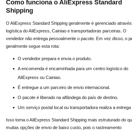
Como funciona o AliExpress Standard
Shipping
Qual método de envio do AliExpress tem o melhor
rastreamento?
O AliExpress Standard Shipping geralmente é gerenciado através
Qual é a opção mais barata entre Standard Shipping,
logística do AliExpress, Cainiao e transportadoras parceiras. O
vendedor não entrega pessoalmente o pacote. Em vez disso, o p
ePacket e Premium Shipping?
geralmente segue esta rota:
Devo oferecer frete grátis com o AliExpress Standard
O vendedor prepara e envia o produto.
Shipping?
A encomenda é encaminhada para um centro logístico do
AliExpress ou Cainiao.
É entregue a um parceiro de envio internacional.
O pacote é liberado na alfândega do país de destino.
Um serviço postal local ou transportadora realiza a entrega f
Isso torna o AliExpress Standard Shipping mais estruturado do q
muitas opções de envio de baixo custo, pois o rastreamento