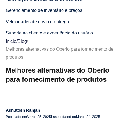
Gerenciamento de inventário e preços
Velocidades de envio e entrega
Suporte ao cliente e experiência do usuário
Início
/
Blog
/
As melhores alternativas do Oberlo para 2025
Melhores alternativas do Oberlo para fornecimento de
1. AliDrop: uma alternativa poderosa do Oberlo para o
produtos
AliExpress Dropshipping
Melhores alternativas do Oberlo
2. Spocket: a melhor alternativa do Oberlo
para fornecimento de produtos
3. Dropship.io: uma alternativa inteligente para o
fornecimento de produtos
4. Printful: a melhor alternativa de impressão sob
Ashutosh Ranjan
demanda
Publicado em
March 25, 2025
Last updated on
March 24, 2025
5. CJ Dropshipping: uma rede global de fornecedores