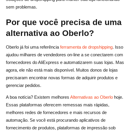
Qual é a melhor alternativa do Oberlo para envio rápido?
sem problemas.
Qual alternativa do Oberlo é melhor para o dropshipping
Por que você precisa de uma
do AliExpress?
alternativa ao Oberlo?
Há alguma alternativa gratuita ao Oberlo?
Oberlo já foi uma referência
ferramenta de dropshipping
. Isso
Qual é a melhor ferramenta de dropshipping para
ajudou milhares de vendedores on-line a se conectarem com
iniciantes?
fornecedores do AliExpress e automatizarem suas lojas. Mas
Qual plataforma é melhor para o dropshipping de
agora, ele não está mais disponível. Muitos donos de lojas
impressão sob demanda?
precisaram encontrar novas formas de adquirir produtos e
gerenciar pedidos.
A boa notícia? Existem melhores
Alternativas ao Oberlo
hoje.
Essas plataformas oferecem remessas mais rápidas,
melhores redes de fornecedores e mais recursos de
automação. Se você está procurando aplicativos de
fornecimento de produtos, plataformas de impressão sob