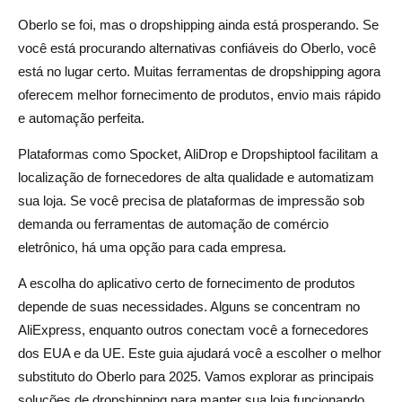
Oberlo se foi, mas o dropshipping ainda está prosperando. Se
6. SaleHoo: um diretório de fornecedores confiável
você está procurando alternativas confiáveis do Oberlo, você
8. Syncee: fornecimento de produtos com tecnologia de
está no lugar certo. Muitas ferramentas de dropshipping agora
IA
oferecem melhor fornecimento de produtos, envio mais rápido
e automação perfeita.
9. Eprolo: plataforma gratuita de dropshipping
Plataformas como Spocket, AliDrop e Dropshiptool facilitam a
10. Importify: uma alternativa flexível para importação de
localização de fornecedores de alta qualidade e automatizam
produtos
sua loja. Se você precisa de plataformas de impressão sob
Como escolher a melhor alternativa do Oberlo para sua
demanda ou ferramentas de automação de comércio
eletrônico, há uma opção para cada empresa.
empresa?
A escolha do aplicativo certo de fornecimento de produtos
Fatores a serem considerados ao escolher uma
depende de suas necessidades. Alguns se concentram no
ferramenta de dropshipping
AliExpress, enquanto outros conectam você a fornecedores
Considerações finais
dos EUA e da UE. Este guia ajudará você a escolher o melhor
substituto do Oberlo para 2025. Vamos explorar as principais
Perguntas frequentes sobre alternativas do Oberlo
soluções de dropshipping para manter sua loja funcionando