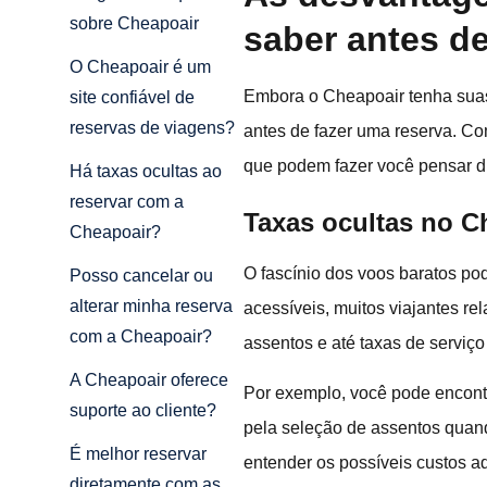
sobre Cheapoair
saber antes de
O Cheapoair é um
Embora o Cheapoair tenha suas 
site confiável de
reservas de viagens?
antes de fazer uma reserva. C
que podem fazer você pensar du
Há taxas ocultas ao
reservar com a
Taxas ocultas no C
Cheapoair?
O fascínio dos voos baratos po
Posso cancelar ou
alterar minha reserva
acessíveis, muitos viajantes re
com a Cheapoair?
assentos e até taxas de serviço
A Cheapoair oferece
Por exemplo, você pode encont
suporte ao cliente?
pela seleção de assentos quando
É melhor reservar
entender os possíveis custos ad
diretamente com as