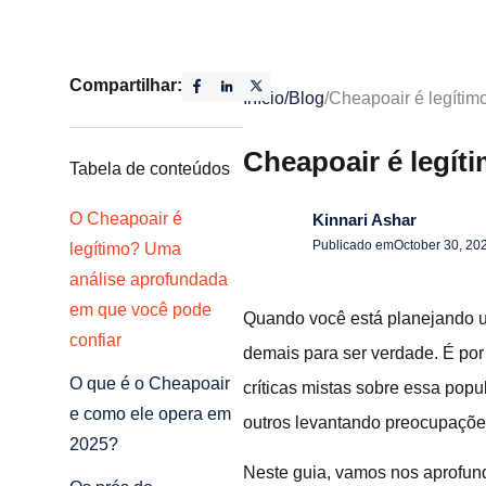
Compartilhar:
Início
/
Blog
/
Cheapoair é legítim
Cheapoair é legít
Tabela de conteúdos
O Cheapoair é
Kinnari Ashar
Publicado em
October 30, 20
legítimo? Uma
análise aprofundada
em que você pode
Quando você está planejando um
confiar
demais para ser verdade. É por
O que é o Cheapoair
críticas mistas sobre essa pop
e como ele opera em
outros levantando preocupações
2025?
Neste guia, vamos nos aprofund