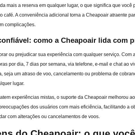
inda mais a reserva em qualquer lugar, o que significa que você 
 café. A conveniência adicional torna a Cheapoair atraente pa
em complicações.
 confiável: como a Cheapoair lida com 
orar ou prejudicar sua experiência com qualquer serviço. Com
ras por dia, 7 dias por semana, via telefone, e-mail e chat ao viv
a, seja um atraso de voo, cancelamento ou problema de cobran
lquer lugar.
atem experiências mistas, o suporte da Cheapoair melhorou ao
eocupações dos usuários com mais eficiência, facilitando a o
idar com alterações ou cancelamentos de voos.
ns do Cheapoair: o que você