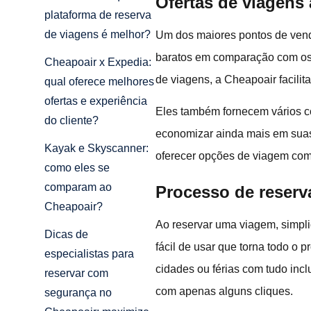
Ofertas de viagens
plataforma de reserva
de viagens é melhor?
Um dos maiores pontos de venda
baratos em comparação com os p
Cheapoair x Expedia:
de viagens, a Cheapoair facili
qual oferece melhores
ofertas e experiência
Eles também fornecem vários c
do cliente?
economizar ainda mais em suas
Kayak e Skyscanner:
oferecer opções de viagem com
como eles se
comparam ao
Processo de reserva
Cheapoair?
Ao reservar uma viagem, simpli
Dicas de
fácil de usar que torna todo o 
especialistas para
cidades ou férias com tudo inc
reservar com
com apenas alguns cliques.
segurança no