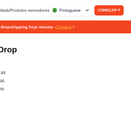
iliado
Produtos vencedores
Portuguese
COMEÇAR
 dropshipping hoje mesmo -
Comece
Drop
 as
ar,
no