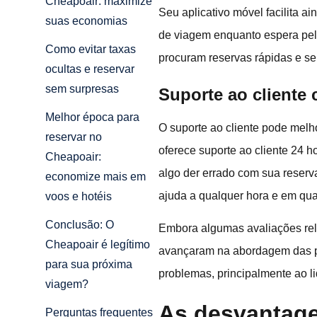
Cheapoair: maximize
Seu aplicativo móvel facilita a
suas economias
de viagem enquanto espera pelo
Como evitar taxas
procuram reservas rápidas e s
ocultas e reservar
sem surpresas
Suporte ao cliente
Melhor época para
O suporte ao cliente pode melh
reservar no
oferece suporte ao cliente 24 ho
Cheapoair:
algo der errado com sua reserv
economize mais em
ajuda a qualquer hora e em qua
voos e hotéis
Conclusão: O
Embora algumas avaliações rel
Cheapoair é legítimo
avançaram na abordagem das pr
para sua próxima
problemas, principalmente ao l
viagem?
As desvantage
Perguntas frequentes