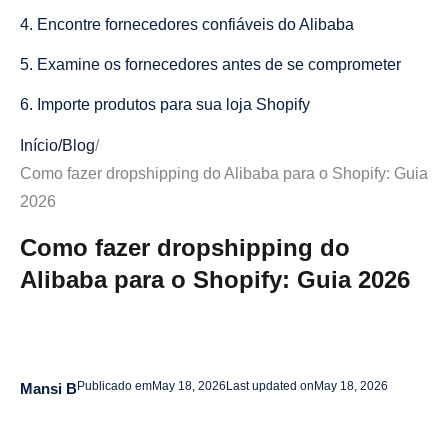
4. Encontre fornecedores confiáveis do Alibaba
5. Examine os fornecedores antes de se comprometer
6. Importe produtos para sua loja Shopify
7. Avalie seus produtos para obter lucro
Início
/
Blog
/
Como fazer dropshipping do Alibaba para o Shopify: Guia
8. Atenda pedidos e gerencie o envio
2026
Erros que afundam as lojas de dropshipping do Alibaba
Como fazer dropshipping do
Escalando sua loja Alibaba Shopify
Alibaba para o Shopify: Guia 2026
Conclusão
Perguntas frequentes sobre Dropshipping entre Alibaba
e Shopify
Publicado em
May 18, 2026
Last updated on
May 18, 2026
Mansi B
Posso fazer dropshipping do Alibaba sem comprar a
granel?