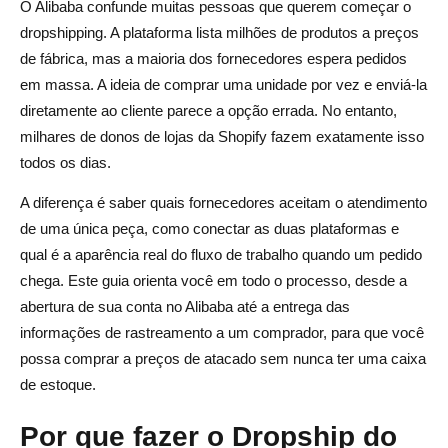
O Alibaba confunde muitas pessoas que querem começar o
Como faço para conectar o Alibaba à Shopify sem um
dropshipping. A plataforma lista milhões de produtos a preços
de fábrica, mas a maioria dos fornecedores espera pedidos
aplicativo?
em massa. A ideia de comprar uma unidade por vez e enviá-la
Qual é a diferença entre o Alibaba e o AliExpress para
diretamente ao cliente parece a opção errada. No entanto,
dropshipping?
milhares de donos de lojas da Shopify fazem exatamente isso
todos os dias.
Quanto tempo leva o envio do Alibaba para pedidos de
dropshipping?
A diferença é saber quais fornecedores aceitam o atendimento
de uma única peça, como conectar as duas plataformas e
O Alibaba é seguro para dropshipping?
qual é a aparência real do fluxo de trabalho quando um pedido
Preciso de uma licença comercial para fazer
chega. Este guia orienta você em todo o processo, desde a
dropshipping do Alibaba?
abertura de sua conta no Alibaba até a entrega das
informações de rastreamento a um comprador, para que você
possa comprar a preços de atacado sem nunca ter uma caixa
de estoque.
Por que fazer o Dropship do