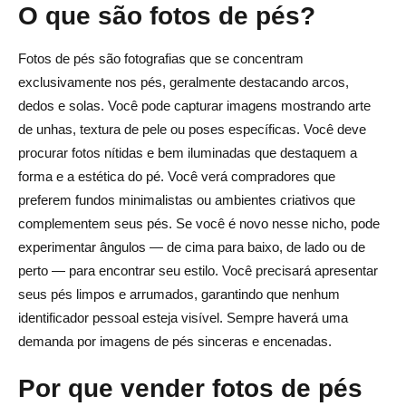
O que são fotos de pés?
Como protejo minha identidade?
Qual é a melhor plataforma para iniciantes?
Fotos de pés são fotografias que se concentram
exclusivamente nos pés, geralmente destacando arcos,
Com que frequência devo publicar novos conteúdos?
dedos e solas. Você pode capturar imagens mostrando arte
de unhas, textura de pele ou poses específicas. Você deve
procurar fotos nítidas e bem iluminadas que destaquem a
forma e a estética do pé. Você verá compradores que
preferem fundos minimalistas ou ambientes criativos que
complementem seus pés. Se você é novo nesse nicho, pode
experimentar ângulos — de cima para baixo, de lado ou de
perto — para encontrar seu estilo. Você precisará apresentar
seus pés limpos e arrumados, garantindo que nenhum
identificador pessoal esteja visível. Sempre haverá uma
demanda por imagens de pés sinceras e encenadas.
Por que vender fotos de pés