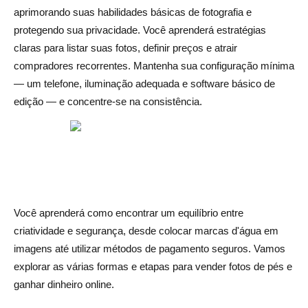
Fãs leais
aprimorando suas habilidades básicas de fotografia e
protegendo sua privacidade. Você aprenderá estratégias
Configurando seu perfil de vendedor
claras para listar suas fotos, definir preços e atrair
Elaboração de listagens e estratégias de preços
compradores recorrentes. Mantenha sua configuração mínima
— um telefone, iluminação adequada e software básico de
Promovendo seu conteúdo e impulsionando as vendas
edição — e concentre-se na consistência.
Pagamentos e entregas seguros
Proteja sua privacidade e evite fraudes
Engajamento e experiência do cliente
Aumento de escala e dicas avançadas
Você aprenderá como encontrar um equilíbrio entre
Conclusão
criatividade e segurança, desde colocar marcas d'água em
imagens até utilizar métodos de pagamento seguros. Vamos
Perguntas frequentes sobre como vender fotos de pés e
explorar as várias formas e etapas para vender fotos de pés e
ganhar dinheiro
ganhar dinheiro online.
A venda de fotos de pés é legal?