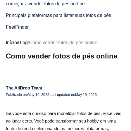
começar a vender fotos de pés on-line
Principais plataformas para listar suas fotos de pés
FeetFinder
Diversão com os pés
Início
/
Blog
/
Como vender fotos de pés online
Feet Fix
Como vender fotos de pés online
FeetPics.com
Feetificar
Canais alternativos e plataformas sociais premium
The AliDrop Team
Publicado em
May 19, 2025
Last updated on
May 19, 2025
Snapchat
Somente fãs
Se você está curioso para monetizar fotos de pés, você veio
Centro de fãs
ao lugar certo. Você pode transformar seu hobby em uma
fonte de renda selecionando as melhores plataformas,