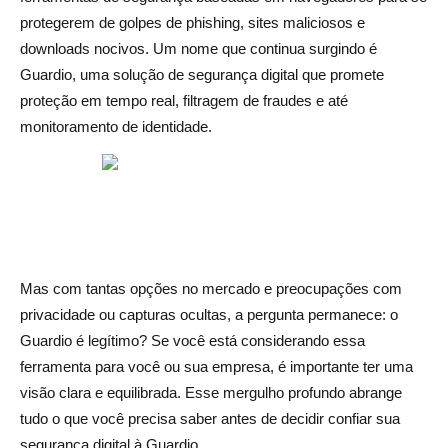
tradicional?
protegerem de golpes de phishing, sites maliciosos e
O Guardio coleta ou vende meus dados pessoais?
downloads nocivos. Um nome que continua surgindo é
Guardio, uma solução de segurança digital que promete
Existe uma versão móvel do Guardio para iPhone e
proteção em tempo real, filtragem de fraudes e até
Android?
monitoramento de identidade.
Mas com tantas opções no mercado e preocupações com
privacidade ou capturas ocultas, a pergunta permanece: o
Guardio é legítimo? Se você está considerando essa
ferramenta para você ou sua empresa, é importante ter uma
visão clara e equilibrada. Esse mergulho profundo abrange
tudo o que você precisa saber antes de decidir confiar sua
segurança digital à Guardio.