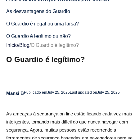
As desvantagens do Guardio
O Guardio é ilegal ou uma farsa?
O Guardio é legítimo ou não?
Início
/
Blog
/
O Guardio é legítimo?
Dicas para usar o Guardio e tirar o máximo proveito dele
O Guardio é legítimo?
O Guardio é gratuito?
O que observar no Guardio
Conclusão
Publicado em
July 25, 2025
Last updated on
July 25, 2025
Mansi B
O Guardio é legítimo? Perguntas frequentes
O Guardio é seguro para compras e transações
As ameaças à segurança on-line estão ficando cada vez mais
bancárias on-line?
inteligentes, tornando mais difícil do que nunca navegar com
segurança. Agora, muitas pessoas estão recorrendo a
O Guardio pode substituir o software antivírus
ferramentas de segurança baseadas em navegadores para se