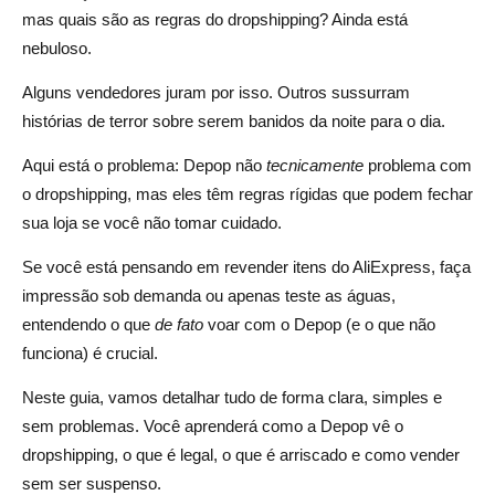
vendedor da Depop
mas quais são as regras do dropshipping? Ainda está
nebuloso.
Usando o Spocket para impressão sob demanda em
depósito
Alguns vendedores juram por isso. Outros sussurram
histórias de terror sobre serem banidos da noite para o dia.
Configurando uma loja POD no Depop com Spocket
Aqui está o problema: Depop não
tecnicamente
problema com
Depop vs Etsy, Shopify e eBay: como suas políticas de
o dropshipping, mas eles têm regras rígidas que podem fechar
Dropshipping se comparam
sua loja se você não tomar cuidado.
Políticas de dropshipping em toda a plataforma em 2025
Se você está pensando em revender itens do AliExpress, faça
Por que o Depop é mais restritivo do que outros
impressão sob demanda ou apenas teste as águas,
entendendo o que
de fato
voar com o Depop (e o que não
Quando você deve considerar o Shopify ou o Etsy
funciona) é crucial.
Veredicto final: o Depop Dropshipping é legal e vale a
Neste guia, vamos detalhar tudo de forma clara, simples e
pena em 2025?
sem problemas. Você aprenderá como a Depop vê o
dropshipping, o que é legal, o que é arriscado e como vender
Perguntas frequentes sobre o Depop Dropshipping é
sem ser suspenso.
legal?