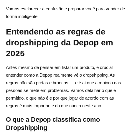
Vamos esclarecer a confusão e preparar você para vender de
Posso usar serviços de impressão sob demanda, como o
forma inteligente.
Spocket on Depop?
Entendendo as regras de
O que acontecerá se você violar as regras de
dropshipping da Depop?
dropshipping da Depop em
Como faço para vender itens enviados por dropshipping
2025
de forma ética no Depop?
Antes mesmo de pensar em listar um produto, é crucial
A impressão sob demanda é mais segura do que o
entender como a Depop realmente vê o dropshipping. As
dropshipping normal no Depop?
regras não são pretas e brancas — e é aí que a maioria das
Ainda posso ganhar dinheiro com dropshipping no
pessoas se mete em problemas. Vamos detalhar o que é
Depop?
permitido, o que não é e por que jogar de acordo com as
regras é mais importante do que nunca neste ano.
O que a Depop classifica como
Dropshipping