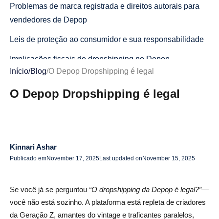
Problemas de marca registrada e direitos autorais para
vendedores de Depop
Leis de proteção ao consumidor e sua responsabilidade
Implicações fiscais do dropshipping no Depop
Início
/
Blog
/
O Depop Dropshipping é legal
Como fazer dropshipping no Depop sem ser banido
O Depop Dropshipping é legal
Crie confiança com fotos e descrições originais
Seja transparente com os horários e locais de envio
Ofereça uma política clara de reembolso e devolução
Kinnari Ashar
Examine seus fornecedores como um profissional
Publicado em
November 17, 2025
Last updated on
November 15, 2025
A impressão sob demanda é a maneira segura de fazer
Se você já se perguntou
“O dropshipping da Depop é legal?”
—
entregas no Depop?
você não está sozinho. A plataforma está repleta de criadores
Por que o POD está de acordo com as diretrizes do
da Geração Z, amantes do vintage e traficantes paralelos,