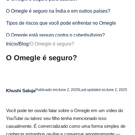
O Omegle é seguro na Índia e em outros países?
Tipos de riscos que você pode enfrentar no Omegle
O Omegle está seguro contra o cyberbullying?
Início
/
Blog
/
O Omegle é seguro?
O Omegle está seguro contra vírus?
O Omegle é seguro?
O Omegle é seguro para usar em um telefone?
Como estar seguro no Omegle
1. Nunca compartilhe informações pessoais
Publicado em
June 2, 2025
Last updated on
June 2, 2025
Khushi Saluja
2. Mantenha a câmera desligada
3. Evite clicar em links
Você pode ter ouvido falar sobre o Omegle em um vídeo do
YouTube ou talvez seu filho tenha mencionado isso
4. Use dados móveis, não Wi-Fi público
casualmente. É comercializado como uma forma simples de
5. Saia do bate-papo imediatamente se algo parecer
conhecer estranhos on-line e conversar anonimamente —