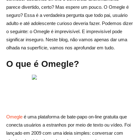
errado
parece divertido, certo? Mas espere um pouco. O Omegle é
seguro? Essa é a verdadeira pergunta que todo pai, usuário
Melhores alternativas Omegle em 2025
adulto e até adolescente curioso deveria fazer. Podemos dizer
1. Discord (com servidores privados)
o seguinte: o Omegle é imprevisível. E imprevisível pode
significar inseguro. Neste blog, não vamos apenas dar uma
2. Servidores Roblox ou Minecraft
olhada na superfície, vamos nos aprofundar em tudo.
3. Lentamente
O que é Omegle?
4. Aplicativos de vídeo moderados
Conclusão
Perguntas frequentes sobre Is Omegle Safe
O Omegle é seguro para crianças?
Omegle
é uma plataforma de bate-papo on-line gratuita que
O Omegle é seguro para usar no telefone?
conecta usuários a estranhos por meio de texto ou vídeo. Foi
O Omegle está protegido contra vírus ou malware?
lançado em 2009 com uma ideia simples: conversar com