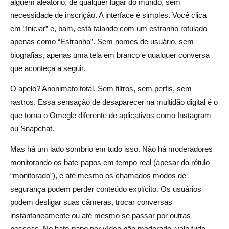
alguém aleatório, de qualquer lugar do mundo, sem
O Omegle é seguro durante a gravidez ou para adultos?
necessidade de inscrição. A interface é simples. Você clica
em “Iniciar” e, bam, está falando com um estranho rotulado
apenas como “Estranho”. Sem nomes de usuário, sem
biografias, apenas uma tela em branco e qualquer conversa
que aconteça a seguir.
O apelo? Anonimato total. Sem filtros, sem perfis, sem
rastros. Essa sensação de desaparecer na multidão digital é o
que torna o Omegle diferente de aplicativos como Instagram
ou Snapchat.
Mas há um lado sombrio em tudo isso. Não há moderadores
monitorando os bate-papos em tempo real (apesar do rótulo
“monitorado”), e até mesmo os chamados modos de
segurança podem perder conteúdo explícito. Os usuários
podem desligar suas câmeras, trocar conversas
instantaneamente ou até mesmo se passar por outras
pessoas. No bate-papo por vídeo não moderado, vale tudo.