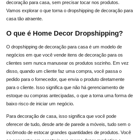
O que é dropshipping para decoração de casa?
decoração para casa, sem precisar tocar nos produtos.
Vamos explorar o que torna o dropshipping de decoração para
Como faço para encontrar fornecedores confiáveis de
casa tão atraente.
dropshipping de decoração para casa?
O que é Home Decor Dropshipping?
Quais fatores devo considerar ao escolher um
fornecedor?
O dropshipping de decoração para casa é um modelo de
negócios em que você vende itens de decoração para os
Existem fornecedores que oferecem frete rápido nos
clientes sem nunca manusear os produtos sozinho. Em vez
EUA?
disso, quando um cliente faz uma compra, você passa o
Posso começar um negócio de dropshipping de
pedido para o fornecedor, que envia o produto diretamente
decoração para casa com um orçamento limitado?
para o cliente. Isso significa que não há gerenciamento de
estoque ou compras antecipadas, o que a torna uma forma de
baixo risco de iniciar um negócio.
Para decoração de casa, isso significa que você pode
oferecer de tudo, desde arte de parede a móveis, tudo sem o
incômodo de estocar grandes quantidades de produtos. Você