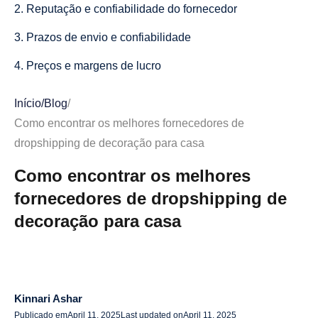
2. Reputação e confiabilidade do fornecedor
3. Prazos de envio e confiabilidade
4. Preços e margens de lucro
5. Integração de fornecedores com sua plataforma de
Início
/
Blog
/
comércio eletrônico
Como encontrar os melhores fornecedores de
Principais fornecedores de dropshipping para decoração
dropshipping de decoração para casa
de casa a considerar
Como encontrar os melhores
1. AliDrop
fornecedores de dropshipping de
decoração para casa
2. Soquete
3. SaleHoo
4. Modalista
Kinnari Ashar
5. Melrose Internacional
Publicado em
April 11, 2025
Last updated on
April 11, 2025