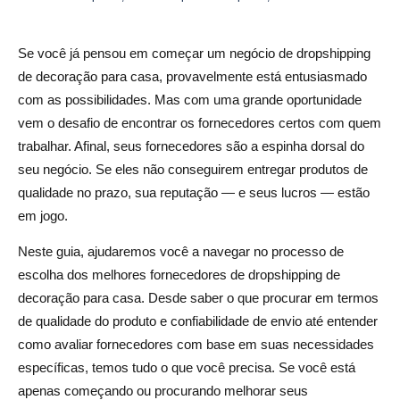
Como avaliar e fazer parcerias com fornecedores
Se você já pensou em começar um negócio de dropshipping
1. Pesquisa e devida diligência
de decoração para casa, provavelmente está entusiasmado
2. Estabelecendo comunicação e construção de
com as possibilidades. Mas com uma grande oportunidade
relacionamentos
vem o desafio de encontrar os fornecedores certos com quem
trabalhar. Afinal, seus fornecedores são a espinha dorsal do
3. Termos de negociação
seu negócio. Se eles não conseguirem entregar produtos de
4. Teste os produtos antes da parceria completa
qualidade no prazo, sua reputação — e seus lucros — estão
em jogo.
Integrando fornecedores em seu negócio de comércio
eletrônico
Neste guia, ajudaremos você a navegar no processo de
escolha dos melhores fornecedores de dropshipping de
1. Configurando contas e pedidos de fornecedores
decoração para casa. Desde saber o que procurar em termos
2. Sincronizando listas de produtos e inventário
de qualidade do produto e confiabilidade de envio até entender
como avaliar fornecedores com base em suas necessidades
3. Lidando com atendimento ao cliente e devoluções
específicas, temos tudo o que você precisa. Se você está
Melhores práticas e armadilhas comuns a serem
apenas começando ou procurando melhorar seus