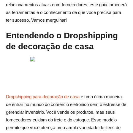
relacionamentos atuais com fornecedores, este guia fornecerá
evitadas
as ferramentas e o conhecimento de que você precisa para
1. Manter a marca e a experiência do cliente consistentes
ter sucesso. Vamos mergulhar!
2. Evitar a dependência excessiva de um único
Entendendo o Dropshipping
fornecedor
de decoração de casa
3. Manter-se atualizado com as tendências do mercado
4. Garantir a conformidade com os padrões legais e
éticos
5. Gerenciando as expectativas do cliente com uma
comunicação clara
Dropshipping para decoração de casa
é uma ótima maneira
Conclusão
de entrar no mundo do comércio eletrônico sem o estresse de
gerenciar inventário. Você vende os produtos, mas seus
Perguntas frequentes sobre como encontrar os melhores
fornecedores cuidam do frete e do estoque. Esse modelo
fornecedores de dropshipping para decoração doméstica
permite que você ofereça uma ampla variedade de itens de