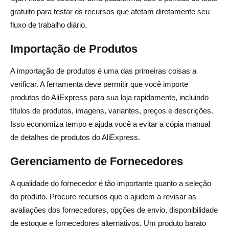
Dropshipping do AliExpress Com Teste Gratuito
gratuito para testar os recursos que afetam diretamente seu
fluxo de trabalho diário.
Qual é a melhor ferramenta de dropshipping do
AliExpress com teste gratuito?
Importação de Produtos
Existem ferramentas de dropshipping do AliExpress
A importação de produtos é uma das primeiras coisas a
gratuitas?
verificar. A ferramenta deve permitir que você importe
Um teste gratuito é suficiente para começar o
produtos do AliExpress para sua loja rapidamente, incluindo
dropshipping no AliExpress?
títulos de produtos, imagens, variantes, preços e descrições.
Isso economiza tempo e ajuda você a evitar a cópia manual
Quais recursos devo testar durante um teste gratuito de
de detalhes de produtos do AliExpress.
ferramenta de dropshipping?
Gerenciamento de Fornecedores
Qual ferramenta de dropshipping do AliExpress é melhor
para iniciantes?
A qualidade do fornecedor é tão importante quanto a seleção
do produto. Procure recursos que o ajudem a revisar as
Posso usar ferramentas de dropshipping do AliExpress
avaliações dos fornecedores, opções de envio, disponibilidade
com o Shopify?
de estoque e fornecedores alternativos. Um produto barato