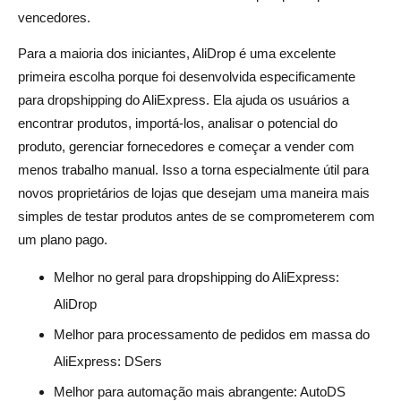
Usar Demasiadas Ferramentas ao Mesmo Tempo
vencedores.
Focar-se Apenas em Produtos Vencedores
Para a maioria dos iniciantes, AliDrop é uma excelente
Esquecer os Custos a Longo Prazo
primeira escolha porque foi desenvolvida especificamente
para dropshipping do AliExpress. Ela ajuda os usuários a
Conclusão
encontrar produtos, importá-los, analisar o potencial do
Perguntas Frequentes sobre Ferramentas de
produto, gerenciar fornecedores e começar a vender com
Dropshipping do AliExpress com Teste Gratuito
menos trabalho manual. Isso a torna especialmente útil para
novos proprietários de lojas que desejam uma maneira mais
Qual é a melhor ferramenta de dropshipping do
simples de testar produtos antes de se comprometerem com
AliExpress com teste gratuito?
um plano pago.
Existem ferramentas de dropshipping do AliExpress
Melhor no geral para dropshipping do AliExpress:
gratuitas?
AliDrop
Um teste gratuito é suficiente para começar o
Melhor para processamento de pedidos em massa do
dropshipping do AliExpress?
AliExpress: DSers
Que recursos devo testar durante um teste gratuito de
Melhor para automação mais abrangente: AutoDS