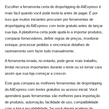
7. Dropified
Escolher a ferramenta certa de dropshipping do AliExpress é
mais fácil quando você pode testá-la antes de pagar. É por
Comparação de Ferramentas de Dropshipping do
isso que muitos iniciantes procuram por ferramentas de
AliExpress
dropshipping do AliExpress com teste gratuito antes de lançar
Teste Gratuito vs Plano Gratuito vs Ferramenta Paga:
sua loja. A plataforma certa pode ajudá-lo a importar produtos,
Qual a Diferença?
comparar fornecedores, definir regras de preços, monitorar
estoque, processar pedidos e sincronizar detalhes de
Teste Gratuito
rastreamento sem fazer tudo manualmente.
Plano Gratuito
A ferramenta errada, no entanto, pode gerar mais trabalho,
limitar recursos importantes durante o teste ou se tornar cara
Teste de Baixo Custo
assim que sua loja começar a crescer.
Ferramenta Paga
Este guia compara as melhores ferramentas de dropshipping
Como Escolher a Ferramenta Certa de Dropshipping no
do AliExpress com testes gratuitos ou acesso inicial. Você
AliExpress
aprenderá quais ferramentas são melhores para importação
de produtos, automação, facilidade de uso, compatibilidade
Comece Pelo Estágio da Sua Loja
com a loja e escalabilidade. Se você deseja acelerar da