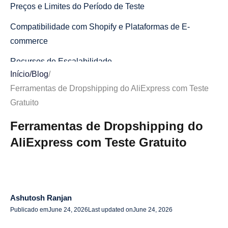
Preços e Limites do Período de Teste
Compatibilidade com Shopify e Plataformas de E-
commerce
Recursos de Escalabilidade
Início
/
Blog
/
Melhores Ferramentas de Dropshipping AliExpress Com
Ferramentas de Dropshipping do AliExpress com Teste
Teste Gratuito
Gratuito
1. AliDrop
Ferramentas de Dropshipping do
2. DSers
AliExpress com Teste Gratuito
3. AutoDS
4. Dropmatic.ai
5. AliDropship
Ashutosh Ranjan
Publicado em
June 24, 2026
Last updated on
June 24, 2026
6. SaleSource