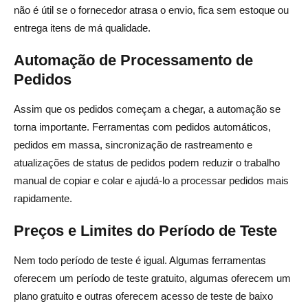
Qual é a diferença entre AliDrop e DSers?
não é útil se o fornecedor atrasa o envio, fica sem estoque ou
entrega itens de má qualidade.
As ferramentas de dropshipping do AliExpress
automatizam pedidos?
Automação de Processamento de
Pedidos
Vale a pena pagar por ferramentas de dropshipping do
AliExpress?
Assim que os pedidos começam a chegar, a automação se
torna importante. Ferramentas com pedidos automáticos,
Como escolho a ferramenta de dropshipping do
pedidos em massa, sincronização de rastreamento e
AliExpress certa?
atualizações de status de pedidos podem reduzir o trabalho
manual de copiar e colar e ajudá-lo a processar pedidos mais
rapidamente.
Preços e Limites do Período de Teste
Nem todo período de teste é igual. Algumas ferramentas
oferecem um período de teste gratuito, algumas oferecem um
plano gratuito e outras oferecem acesso de teste de baixo