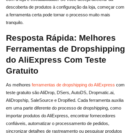
Confira o que o teste realmente inclui
descoberta de produtos à configuração da loja, começar com
a ferramenta certa pode tornar o processo muito mais
Adapte a Ferramenta à Sua Plataforma
tranquilo.
Priorize a Confiabilidade do Fornecedor e da Logística
Resposta Rápida: Melhores
de Atendimento
Ferramentas de Dropshipping
Evite Escolher Apenas Pelo Preço
do AliExpress Com Teste
Por que o AliDrop é uma Ótima Escolha para
Gratuito
Dropshipping no AliExpress?
Erros Comuns a Evitar ao Escolher uma Ferramenta de
As melhores
ferramentas de dropshipping do AliExpress
com
Dropshipping
teste gratuito são AliDrop, DSers, AutoDS, Dropmatic.ai,
AliDropship, SaleSource e Dropified. Cada ferramenta auxilia
Escolher uma Ferramenta Sem Verificar os Limites da
em uma parte diferente do processo de dropshipping, como
Avaliação
importar produtos do AliExpress, encontrar fornecedores
Ignorar a Qualidade do Fornecedor
confiáveis, automatizar o processamento de pedidos,
sincronizar detalhes de rastreamento ou pesquisar produtos