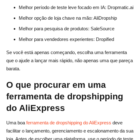
ferramenta de dropshipping?
Melhor período de teste leve focado em IA: Dropmatic.ai
Qual ferramenta de dropshipping do AliExpress é a
Melhor opção de loja chave na mão: AliDropship
melhor para iniciantes?
Melhor para pesquisa de produtos: SaleSource
Posso usar ferramentas de dropshipping do AliExpress
Melhor para vendedores experientes: Dropified
com o Shopify?
Se você está apenas começando, escolha uma ferramenta
Qual é a diferença entre AliDrop e DSers?
que o ajude a lançar mais rápido, não apenas uma que pareça
barata.
As ferramentas de dropshipping do AliExpress
automatizam pedidos?
O que procurar em uma
Vale a pena pagar pelas ferramentas de dropshipping do
ferramenta de dropshipping
AliExpress?
do AliExpress
Como escolho a ferramenta de dropshipping do
AliExpress certa?
Uma boa
ferramenta de dropshipping do AliExpress
deve
facilitar o lançamento, gerenciamento e escalonamento da sua
Perguntas Frequentes sobre Ferramentas de
loja. Antes de escolher uma plataforma, use o período de teste