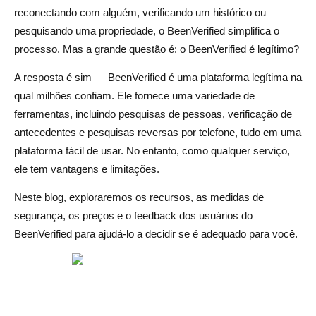
reconectando com alguém, verificando um histórico ou
1. Spokeo
pesquisando uma propriedade, o BeenVerified simplifica o
2. Olhador de pessoas
processo. Mas a grande questão é: o BeenVerified é legítimo?
3. Localizador da verdade
A resposta é sim — BeenVerified é uma plataforma legítima na
qual milhões confiam. Ele fornece uma variedade de
Qual é a certa para você?
ferramentas, incluindo pesquisas de pessoas, verificação de
antecedentes e pesquisas reversas por telefone, tudo em uma
Conclusão
plataforma fácil de usar. No entanto, como qualquer serviço,
Perguntas frequentes sobre BeenVerified
ele tem vantagens e limitações.
É seguro usar o BeenVerified?
Neste blog, exploraremos os recursos, as medidas de
segurança, os preços e o feedback dos usuários do
O site BeenVerified é realmente gratuito?
BeenVerified para ajudá-lo a decidir se é adequado para você.
O BeenVerified notifica a pessoa?
Como faço para me retirar do BeenVerified?
O BeenVerified mostra fotos?