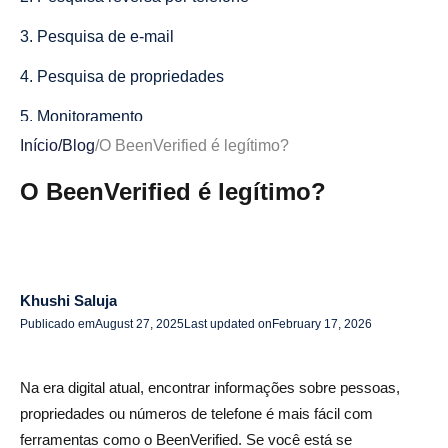
3. Pesquisa de e-mail
4. Pesquisa de propriedades
5. Monitoramento
Início
/
Blog
/
O BeenVerified é legítimo?
6. Pesquisa de dinheiro não reclamado
O BeenVerified é legítimo?
O BeenVerified é legítimo?
Por que BeenVerified é considerado legítimo
O BeenVerified é seguro de usar?
Khushi Saluja
Vantagens e desvantagens de usar o BeenVerified
Publicado em
August 27, 2025
Last updated on
February 17, 2026
Benefícios do BeenVerified
Na era digital atual, encontrar informações sobre pessoas,
Desvantagens de BeenVerified
propriedades ou números de telefone é mais fácil com
Alternativas já verificadas
ferramentas como o BeenVerified. Se você está se