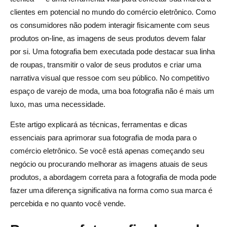
clientes em potencial no mundo do comércio eletrônico. Como
Como otimizar a fotografia de moda para comércio
os consumidores não podem interagir fisicamente com seus
eletrônico
produtos on-line, as imagens de seus produtos devem falar
1. Compressão e tamanho da imagem
por si. Uma fotografia bem executada pode destacar sua linha
de roupas, transmitir o valor de seus produtos e criar uma
2. SEO para fotografia de moda
narrativa visual que ressoe com seu público. No competitivo
espaço de varejo de moda, uma boa fotografia não é mais um
3. Consistência no estilo
luxo, mas uma necessidade.
Conclusão
Este artigo explicará as técnicas, ferramentas e dicas
Perguntas frequentes sobre fotografia de moda para
essenciais para aprimorar sua fotografia de moda para o
comércio eletrônico
comércio eletrônico. Se você está apenas começando seu
negócio ou procurando melhorar as imagens atuais de seus
Qual equipamento é usado para fotografia de moda?
produtos, a abordagem correta para a fotografia de moda pode
Quais são os 4 tipos diferentes de fotografia de moda?
fazer uma diferença significativa na forma como sua marca é
percebida e no quanto você vende.
Como fazer fotografia de comércio eletrônico?