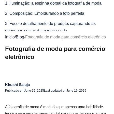
1. Iluminação: a espinha dorsal da fotografia de moda
2. Composição: Emoldurando a foto perfeita
3. Foco e detalhamento do produto: capturando as
pequenas coisas da maneira certa
Início
/
Blog
/
Fotografia de moda para comércio eletrônico
4. Poses e estilos de modelos
Fotografia de moda para comércio
Ferramentas essenciais para fotografia de moda
eletrônico
1. Câmera e lentes
2. Tripé
3. Software de edição
Khushi Saluja
Publicado em
June 19, 2025
Last updated on
June 19, 2025
Estilos de fotografia de moda para comércio eletrônico
Fotografia de manequim fantasma
A fotografia de moda é mais do que apenas uma habilidade
Fotografias de estilo de vida
técnica — é uma ferramenta vital para conectar sua marca a