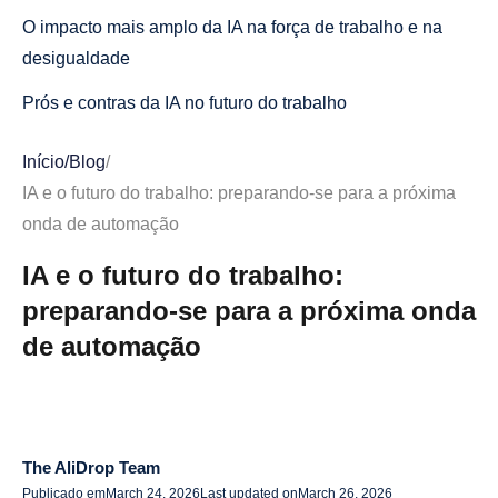
O impacto mais amplo da IA na força de trabalho e na
desigualdade
Prós e contras da IA no futuro do trabalho
Vantagens da IA no local de trabalho
Início
/
Blog
/
Contras da IA no local de trabalho
IA e o futuro do trabalho: preparando-se para a próxima
onda de automação
Conclusão
IA e o futuro do trabalho:
1. O que é inteligência artificial no dropshipping e como
preparando-se para a próxima onda
ela funciona?
de automação
2. Como a IA melhora o gerenciamento de inventário
para dropshipping?
3. Os chatbots com inteligência artificial podem melhorar
o atendimento ao cliente no dropshipping?
The AliDrop Team
Publicado em
March 24, 2026
Last updated on
March 26, 2026