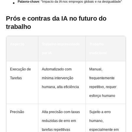
Palavra-chave
: “Impacto da IA nos empregos globais e na desigualdade”
Prós e contras da IA no futuro do
trabalho
Aspecto
Trabalho impulsionado
Trabalho
por IA
tradicional
Execução de
Automatizado com
Manual,
Tarefas
mínima intervenção
frequentemente
humana, alta eficiência
repetitivo, requer
esforço humano
Precisão
Alta precisão com taxas
Sujeito a erro
reduzidas de erro em
humano,
tarefas repetitivas
especialmente em