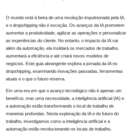
4. Como a IA ajuda no marketing e nas vendas de
dropshipping?
O mundo está à beira de uma revolução impulsionada pela IA,
5. Quais são as principais ferramentas de IA para
e o dropshipping não é exceção. Os avanços da IA prometem
dropshipping?
aumentar a produtividade, agilizar as operações e personalizar
as experiências do cliente. No entanto, o impacto da IA vai
6. Como a IA detecta fraudes em transações de
além da automação, ela moldará os mercados de trabalho,
dropshipping?
aumentará a eficiência e até criará novos modelos de
7. A IA substituirá os empregos humanos no
negócios. Este guia abrangente explora a jornada da IA no
dropshipping?
dropshipping, examinando inovações passadas, ferramentas
atuais e o que o futuro reserva.
8. Qual é o papel da análise preditiva no dropshipping
Em uma era em que o avanço tecnológico não é apenas um
com inteligência artificial?
benefício, mas uma necessidade, a inteligência artificial (IA) e
9. Como a IA cria experiências personalizadas para o
a automação estão transformando o local de trabalho de
cliente no dropshipping?
maneiras profundas. Nesta exploração da IA e do futuro do
trabalho, investigamos como a inteligência artificial e a
10. Como o gerenciamento autônomo da cadeia de
automação estão revolucionando os locais de trabalho,
suprimentos afetará o dropshipping?