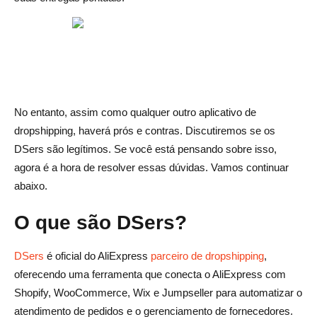
O DSers é legítimo? Perguntas frequentes
Quais plataformas os DSers suportam?
Como funcionam os preços dos DSERs?
Quão confiável é a automação de pedidos dos DSERs?
No entanto, assim como qualquer outro aplicativo de
dropshipping, haverá prós e contras. Discutiremos se os
Os DSers podem lidar com várias lojas e produtos?
DSers são legítimos. Se você está pensando sobre isso,
agora é a hora de resolver essas dúvidas. Vamos continuar
abaixo.
O que são DSers?
DSers
é oficial do AliExpress
parceiro de dropshipping
,
oferecendo uma ferramenta que conecta o AliExpress com
Shopify, WooCommerce, Wix e Jumpseller para automatizar o
atendimento de pedidos e o gerenciamento de fornecedores.