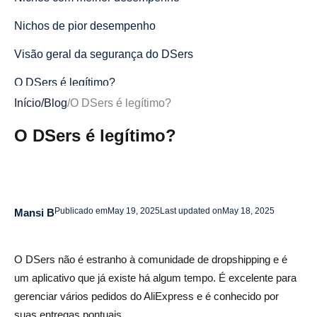
Nichos de pior desempenho
Visão geral da segurança do DSers
O DSers é legítimo?
Início
/
Blog
/
O DSers é legítimo?
Ecossistema de integração e aplicativos de parceiros
O DSers é legítimo?
API e ferramentas para desenvolvedores
Aplicativos móveis e gerenciamento em qualquer lugar
Desempenho e confiabilidade
Publicado em
May 19, 2025
Last updated on
May 18, 2025
Mansi B
Estudos de caso e histórias de sucesso
Comparação de alternativas em profundidade
O DSers não é estranho à comunidade de dropshipping e é
um aplicativo que já existe há algum tempo. É excelente para
Dicas e melhores práticas para maximizar os DSers
gerenciar vários pedidos do AliExpress e é conhecido por
Conclusão
suas entregas pontuais.