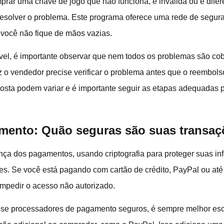
rar uma chave de jogo que não funciona, é inválida ou é difer
a resolver o problema. Este programa oferece uma rede de segur
 você não fique de mãos vazias.
vel, é importante observar que nem todos os problemas são co
z o vendedor precise verificar o problema antes que o reembols
posta podem variar e é importante seguir as etapas adequadas p
mento: Quão seguras são suas transaç
ança dos pagamentos, usando criptografia para proteger suas i
ões. Se você está pagando com cartão de crédito, PayPal ou a
impedir o acesso não autorizado.
use processadores de pagamento seguros, é sempre melhor es