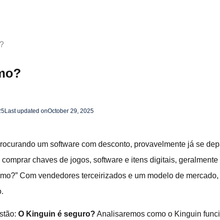
o?
imo?
25
Last updated on
October 29, 2025
procurando um software com desconto, provavelmente já se de
 comprar chaves de jogos, software e itens digitais, geralment
ítimo?” Com vendedores terceirizados e um modelo de mercado, p
.
stão:
O Kinguin é seguro?
Analisaremos como o Kinguin funci