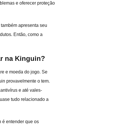
oblemas e oferecer proteção
le também apresenta seu
odutos. Então, como a
r na Kinguin?
are e moeda do jogo. Se
uin provavelmente o tem.
ntivírus e até vales-
quase tudo relacionado a
n é entender que os