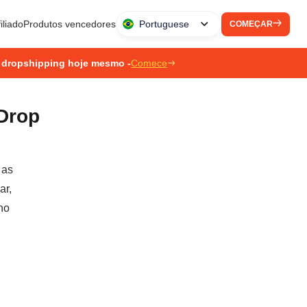
iliado
Produtos vencedores
Portuguese
COMEÇAR
 dropshipping hoje mesmo -
Comece
Drop
 as
ar,
no