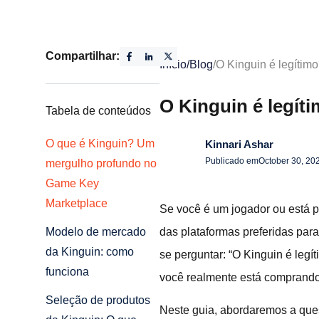
Compartilhar:
Início
/
Blog
/
O Kinguin é legítim
O Kinguin é legít
Tabela de conteúdos
O que é Kinguin? Um
Kinnari Ashar
Publicado em
October 30, 20
mergulho profundo no
Game Key
Marketplace
Se você é um jogador ou está 
das plataformas preferidas para
Modelo de mercado
da Kinguin: como
se perguntar: “O Kinguin é leg
funciona
você realmente está comprando
Seleção de produtos
Neste guia, abordaremos a que