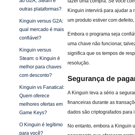
ao G2A, Steam e
fazer uma compra. Se você comp
outras plataformas?
Kinguin intervirá para ajudar 
um produto estiver com defeito,
Kinguin versus G2A:
qual mercado é mais
Embora o programa seja confiá
confiável?
uma chave não funcionar, talve
Kinguin versus
significa que os tempos de res
Steam: o Kinguin é
resolução.
melhor para chaves
com desconto?
Segurança de paga
Kinguin vs Fanatical:
A Kinguin leva a sério a segur
Quem oferece
financeiras durante as transaç
melhores ofertas em
dados são criptografados para 
Game Keys?
O Kinguin é legítimo
No entanto, embora a Kinguin 
para você?