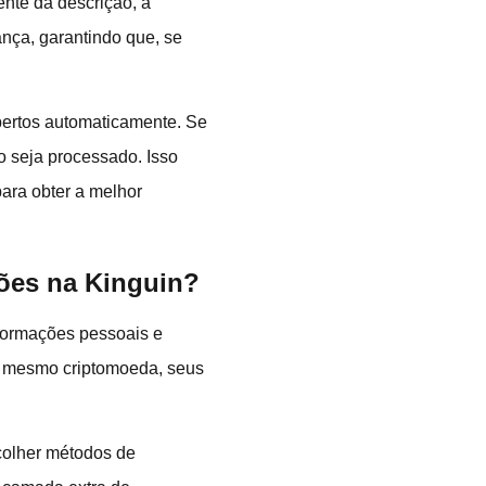
ente da descrição, a
ança, garantindo que, se
bertos automaticamente. Se
o seja processado. Isso
ara obter a melhor
ões na Kinguin?
nformações pessoais e
té mesmo criptomoeda, seus
colher métodos de