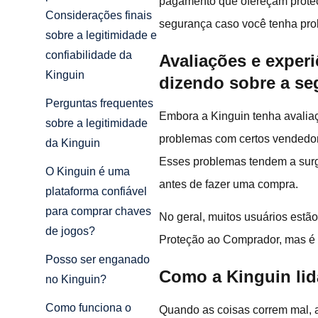
pagamento que ofereçam proteç
Considerações finais
segurança caso você tenha pr
sobre a legitimidade e
confiabilidade da
Avaliações e experi
Kinguin
dizendo sobre a se
Perguntas frequentes
Embora a Kinguin tenha avaliaç
sobre a legitimidade
problemas com certos vendedor
da Kinguin
Esses problemas tendem a surgi
O Kinguin é uma
antes de fazer uma compra.
plataforma confiável
para comprar chaves
No geral, muitos usuários estã
de jogos?
Proteção ao Comprador, mas é e
Posso ser enganado
Como a Kinguin lid
no Kinguin?
Como funciona o
Quando as coisas correm mal, a