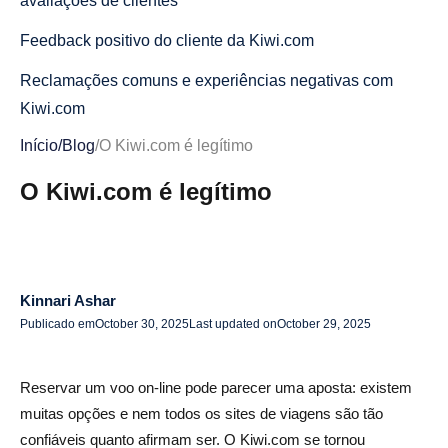
avaliações de clientes
Feedback positivo do cliente da Kiwi.com
Reclamações comuns e experiências negativas com
Kiwi.com
Início
/
Blog
/
O Kiwi.com é legítimo
Classificações Trustpilot e BBB para Kiwi.com
O Kiwi.com é legítimo
Principais vantagens e desvantagens de usar o Kiwi.com
Por que o Kiwi.com é uma ótima opção para viajantes
com orçamento limitado
Por que alguns viajantes podem querer evitar o Kiwi.com
Kinnari Ashar
Publicado em
October 30, 2025
Last updated on
October 29, 2025
Questões legais e considerações éticas ao reservar com
Kiwi.com
Reservar um voo on-line pode parecer uma aposta: existem
Batalhas legais envolvendo Kiwi.com: o que você
muitas opções e nem todos os sites de viagens são tão
precisa saber
confiáveis quanto afirmam ser. O Kiwi.com se tornou