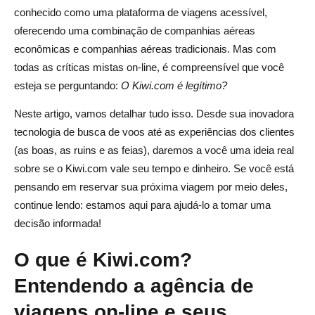
conhecido como uma plataforma de viagens acessível,
Preocupações éticas nas práticas comerciais da
oferecendo uma combinação de companhias aéreas
Kiwi.com
econômicas e companhias aéreas tradicionais. Mas com
Conclusão: O Kiwi.com é legítimo e vale a pena usar em
todas as críticas mistas on-line, é compreensível que você
seu próximo voo?
esteja se perguntando:
O Kiwi.com é legítimo?
Perguntas frequentes sobre Kiwi.com
Neste artigo, vamos detalhar tudo isso. Desde sua inovadora
tecnologia de busca de voos até as experiências dos clientes
O Kiwi.com é um site confiável?
(as boas, as ruins e as feias), daremos a você uma ideia real
sobre se o Kiwi.com vale seu tempo e dinheiro. Se você está
Quais são os prós e os contras de usar o Kiwi.com?
pensando em reservar sua próxima viagem por meio deles,
Posso confiar no Kiwi.com para reservas de voos?
continue lendo: estamos aqui para ajudá-lo a tomar uma
decisão informada!
O Kiwi.com é seguro de usar?
Como faço para entrar em contato com o atendimento ao
O que é Kiwi.com?
cliente da Kiwi.com?
Entendendo a agência de
viagens on-line e seus