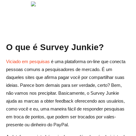
9. Experimente todas as opções de recompensa
10. Fique atento aos estudos especiais
Conclusão
Perguntas frequentes sobre o Survey Junkie
O que é Survey Junkie?
O Survey Junkie é um site legítimo?
Viciado em pesquisas
é uma plataforma on-line que conecta
Quanto dinheiro posso ganhar de forma realista com o
pessoas comuns a pesquisadores de mercado. É um
Survey Junkie?
daqueles sites que afirma pagar você por compartilhar suas
Como o Survey Junkie paga você?
ideias. Parece bom demais para ser verdade, certo? Bem,
não vamos nos precipitar. Basicamente, o Survey Junkie
Por que sou desqualificado das pesquisas?
ajuda as marcas a obter feedback oferecendo aos usuários,
como você e eu, uma maneira fácil de responder pesquisas
O Survey Junkie é seguro para transferências bancárias?
em troca de pontos, que podem ser trocados por vales-
presente ou dinheiro do PayPal.