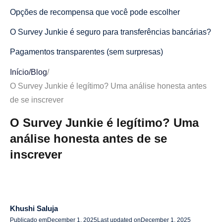
Opções de recompensa que você pode escolher
O Survey Junkie é seguro para transferências bancárias?
Pagamentos transparentes (sem surpresas)
Tipos de pesquisas que você pode fazer com o Survey
Início
/
Blog
/
Junkie
O Survey Junkie é legítimo? Uma análise honesta antes
de se inscrever
O Survey Junkie é legítimo ou uma farsa?
O Survey Junkie é legítimo? Uma
Classificações da Trustpilot
análise honesta antes de se
Sem taxas ou requisitos suspeitos
inscrever
Onde a confusão acontece: expectativas versus
realidade
O Survey Junkie é seguro para transferência bancária?
Khushi Saluja
O Survey Junkie está disponível na Índia ou no Reino
Publicado em
December 1, 2025
Last updated on
December 1, 2025