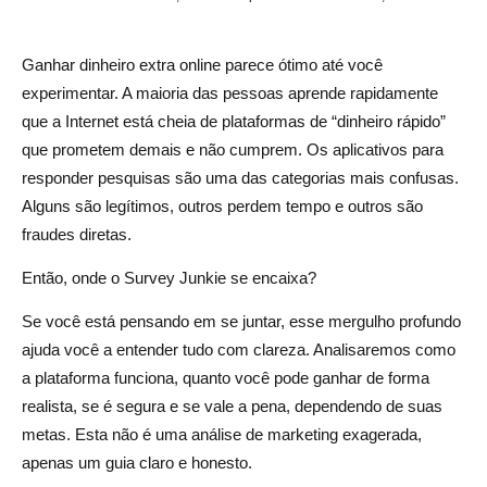
Unido?
Ganhar dinheiro extra online parece ótimo até você
A Survey Junkie é uma empresa legítima?
experimentar. A maioria das pessoas aprende rapidamente
Um guia para usar o Survey Junkie
que a Internet está cheia de plataformas de “dinheiro rápido”
que prometem demais e não cumprem. Os aplicativos para
1. Inscreva-se com um e-mail real
responder pesquisas são uma das categorias mais confusas.
2. Preencha seu perfil COMPLETAMENTE
Alguns são legítimos, outros perdem tempo e outros são
fraudes diretas.
3. Confirme seu e-mail e telefone
Então, onde o Survey Junkie se encaixa?
4. Verifique seu painel diariamente
Se você está pensando em se juntar, esse mergulho profundo
5. Ordenar pela maior relação pontos/tempo
ajuda você a entender tudo com clareza. Analisaremos como
6. Não se enfureça quando desqualificado
a plataforma funciona, quanto você pode ganhar de forma
realista, se é segura e se vale a pena, dependendo de suas
7. Ativar notificações móveis
metas. Esta não é uma análise de marketing exagerada,
8. Resgate com frequência, não acumule
apenas um guia claro e honesto.