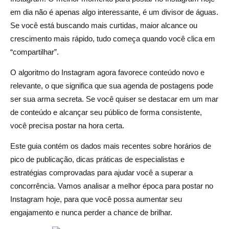
engajamento
em dia não é apenas algo interessante, é um divisor de águas.
Como encontrar seus horários pessoais de pico de
Se você está buscando mais curtidas, maior alcance ou
engajamento
crescimento mais rápido, tudo começa quando você clica em
“compartilhar”.
Ferramentas e análises para monitorar o desempenho do
Instagram
O algoritmo do Instagram agora favorece conteúdo novo e
relevante, o que significa que sua agenda de postagens pode
Fatores que influenciam o melhor horário de postagem
ser sua arma secreta. Se você quiser se destacar em um mar
de conteúdo e alcançar seu público de forma consistente,
Localização do público e fusos horários
você precisa postar na hora certa.
Tipo de conteúdo (bobinas, histórias, postagens,
Este guia contém os dados mais recentes sobre horários de
carrosséis)
pico de publicação, dicas práticas de especialistas e
Diferenças entre o setor e o nicho
estratégias comprovadas para ajudar você a superar a
concorrência. Vamos analisar a melhor época para postar no
Dicas de especialistas para maximizar o alcance do
Instagram hoje, para que você possa aumentar seu
Instagram em 2025
engajamento e nunca perder a chance de brilhar.
Experimentando e testando A/B e horários de postagem