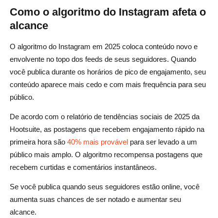
melhor em momentos diferentes?
Como o algoritmo do Instagram afeta o
As ferramentas de agendamento podem ajudar a
alcance
melhorar meu engajamento no Instagram?
O algoritmo do Instagram em 2025 coloca conteúdo novo e
O algoritmo do Instagram afeta a melhor hora para
envolvente no topo dos feeds de seus seguidores. Quando
postar?
você publica durante os horários de pico de engajamento, seu
conteúdo aparece mais cedo e com mais frequência para seu
público.
De acordo com o relatório de tendências sociais de 2025 da
Hootsuite, as postagens que recebem engajamento rápido na
primeira hora são
40% mais provável
para ser levado a um
público mais amplo. O algoritmo recompensa postagens que
recebem curtidas e comentários instantâneos.
Se você publica quando seus seguidores estão online, você
aumenta suas chances de ser notado e aumentar seu
alcance.