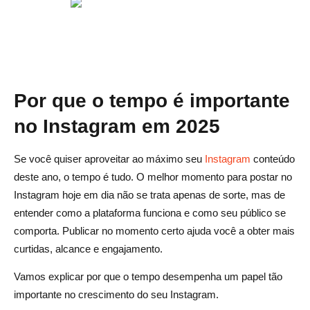
Aproveitando o Instagram Insights
Ferramentas de agendamento e automação
Conclusão
Por que o tempo é importante
Perguntas frequentes sobre a melhor hora para postar no
no Instagram em 2025
Instagram hoje
Qual é a melhor hora para postar no Instagram hoje para
Se você quiser aproveitar ao máximo seu
Instagram
conteúdo
obter o máximo de engajamento?
deste ano, o tempo é tudo. O melhor momento para postar no
Instagram hoje em dia não se trata apenas de sorte, mas de
A melhor época para postar no Instagram muda nos
entender como a plataforma funciona e como seu público se
finais de semana?
comporta. Publicar no momento certo ajuda você a obter mais
Como posso encontrar meu melhor horário pessoal para
curtidas, alcance e engajamento.
postar no Instagram?
Vamos explicar por que o tempo desempenha um papel tão
Os diferentes tipos de conteúdo do Instagram funcionam
importante no crescimento do seu Instagram.