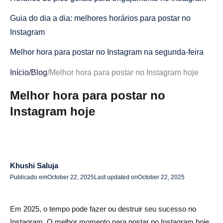
Guia do dia a dia: melhores horários para postar no
Instagram
Melhor hora para postar no Instagram na segunda-feira
Melhor horário para postar no Instagram na terça-feira
Início
/
Blog
/
Melhor hora para postar no Instagram hoje
Melhor horário para postar no Instagram na quarta-feira
Melhor hora para postar no
Instagram hoje
Melhor horário para postar no Instagram na quinta-feira
Melhor horário para postar no Instagram na sexta-feira
Melhor horário para postar no Instagram no sábado
Khushi Saluja
Melhor hora para postar no Instagram no domingo
Publicado em
October 22, 2025
Last updated on
October 22, 2025
Referência rápida: Melhores horários para cada dia
Em 2025, o tempo pode fazer ou destruir seu sucesso no
Melhor hora para postar no Instagram para curtidas e
Instagram. O melhor momento para postar no Instagram hoje