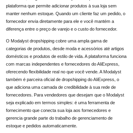
plataforma que permite adicionar produtos à sua loja sem
Conclusão
manter nenhum estoque. Quando um cliente faz um pedido, o
fornecedor envia diretamente para ele e você mantém a
O Modalyst é legítimo? Perguntas frequentes
diferença entre o preço de varejo e o custo do fornecedor.
O Modalyst é legítimo e seguro de usar para
O Modalyst dropshipping cobre uma ampla gama de
dropshipping?
categorias de produtos, desde moda e acessórios até artigos
Quanto custa o Modalyst e existe uma opção gratuita?
domésticos e produtos de estilo de vida. A plataforma funciona
com marcas independentes e fornecedores do AliExpress,
O Modalyst solicita SSN ou exige informações do Seguro
oferecendo flexibilidade real no que você vende. A Modalyst
Social?
também é parceira oficial de dropshipping do AliExpress, o
O aplicativo Modalyst é bom para iniciantes no
que adiciona uma camada de credibilidade à sua rede de
fornecedores. Para vendedores que desejam que o Modalyst
dropshipping?
seja explicado em termos simples: é uma ferramenta de
Quais são as principais desvantagens de usar o
fornecimento que conecta sua loja aos fornecedores e
Modalyst para dropshipping?
gerencia grande parte do trabalho de gerenciamento de
estoque e pedidos automaticamente.
Como o Modalyst se compara a outras plataformas de