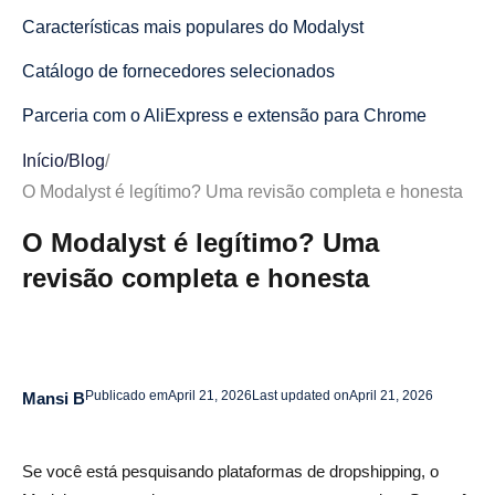
Características mais populares do Modalyst
Catálogo de fornecedores selecionados
Parceria com o AliExpress e extensão para Chrome
Sincronização automatizada de inventário
Início
/
Blog
/
O Modalyst é legítimo? Uma revisão completa e honesta
Integração entre o aplicativo Shopify e o Wix
O Modalyst é legítimo? Uma
Marca própria e produtos de marca
revisão completa e honesta
Benefícios do Modalyst para dropshippers
O Modalyst é legal ou uma farsa?
O Modalyst solicita SSN?
Publicado em
April 21, 2026
Last updated on
April 21, 2026
Mansi B
O Modalyst é isento de juros?
O Modalyst é seguro para cartões de débito?
Se você está pesquisando plataformas de dropshipping, o