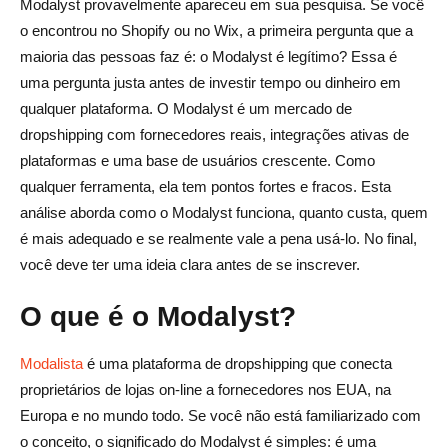
Modalyst provavelmente apareceu em sua pesquisa. Se você
O Modalyst é legítimo ou não?
o encontrou no Shopify ou no Wix, a primeira pergunta que a
Preços do Modalyst: quanto custa?
maioria das pessoas faz é: o Modalyst é legítimo? Essa é
uma pergunta justa antes de investir tempo ou dinheiro em
Prós e contras do Modalyst
qualquer plataforma. O Modalyst é um mercado de
dropshipping com fornecedores reais, integrações ativas de
Profissionais do Modalyst
plataformas e uma base de usuários crescente. Como
Contras do Modalyst
qualquer ferramenta, ela tem pontos fortes e fracos. Esta
análise aborda como o Modalyst funciona, quanto custa, quem
Dicas para usar o Modalyst
é mais adequado e se realmente vale a pena usá-lo. No final,
O que observar no Modalyst?
você deve ter uma ideia clara antes de se inscrever.
Como o Modalyst se compara a outras opções de
O que é o Modalyst?
Dropshipping
Modalista
é uma plataforma de dropshipping que conecta
Quando você deve usar o Modalyst?
proprietários de lojas on-line a fornecedores nos EUA, na
Alidrop: uma alternativa modalista ao dropshipping
Europa e no mundo todo. Se você não está familiarizado com
o conceito, o significado do Modalyst é simples: é uma
O Modalyst é bom? O veredicto