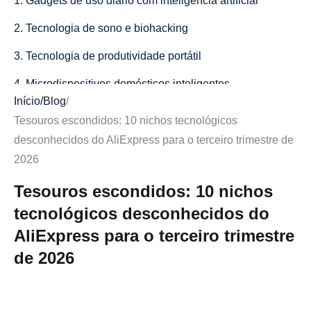
1. Gadgets de uso diário com inteligência artificial
2. Tecnologia de sono e biohacking
3. Tecnologia de produtividade portátil
4. Microdispositivos domésticos inteligentes
Início
/
Blog
/
5. Acessórios para jogos móveis
Tesouros escondidos: 10 nichos tecnológicos
6. Equipamento de configuração de tecnologia de LED e
desconhecidos do AliExpress para o terceiro trimestre de
estética
2026
7. Tecnologia de bem-estar vestível
Tesouros escondidos: 10 nichos
tecnológicos desconhecidos do
8. Dispositivos anti-perda e rastreamento
AliExpress para o terceiro trimestre
9. Acessórios de tecnologia de viagem
de 2026
10. Tecnologia de entretenimento compacta
Como validar um nicho de tecnologia antes de vender