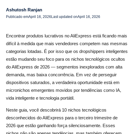
Como transformar esses nichos em uma loja lucrativa
Ashutosh Ranjan
Publicado em
April 16, 2026
Last updated on
April 16, 2026
Erros comuns a evitar ao escolher nichos de tecnologia
Tendências futuras nos nichos de tecnologia do
Encontrar produtos lucrativos no AliExpress está ficando mais
AliExpress
difícil à medida que mais vendedores competem nas mesmas
Conclusão
categorias lotadas. É por isso que os dropshippers inteligentes
estão mudando seu foco para os nichos tecnológicos ocultos
10 perguntas frequentes sobre nichos tecnológicos
do AliExpress de 2026 — segmentos inexplorados com alta
desconhecidos do AliExpress
demanda, mas baixa concorrência. Em vez de perseguir
dispositivos saturados, a verdadeira oportunidade está em
Quais são os melhores nichos de tecnologia do
micronichos emergentes movidos por tendências como IA,
AliExpress para 2026?
vida inteligente e tecnologia portátil.
Os nichos de tecnologia do AliExpress ainda são
Neste guia, você descobrirá 10 nichos tecnológicos
lucrativos em 2026?
desconhecidos do AliExpress para o terceiro trimestre de
Como faço para encontrar nichos tecnológicos ocultos no
2026 que estão ganhando força silenciosamente. Esses
AliExpress?
nichos não são apenas tendências, mas também oferecem