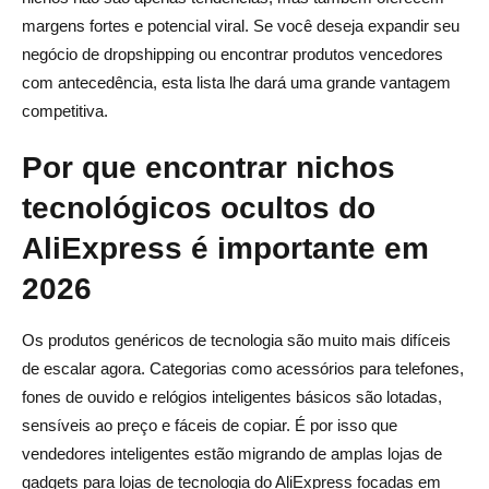
margens fortes e potencial viral. Se você deseja expandir seu
O que torna um nicho de tecnologia bem-sucedido no
negócio de dropshipping ou encontrar produtos vencedores
dropshipping?
com antecedência, esta lista lhe dará uma grande vantagem
Quais produtos de tecnologia têm baixa concorrência no
competitiva.
AliExpress?
Por que encontrar nichos
Quantos produtos devo testar em um nicho de
tecnológicos ocultos do
tecnologia?
AliExpress é importante em
2026
Os produtos genéricos de tecnologia são muito mais difíceis
de escalar agora. Categorias como acessórios para telefones,
fones de ouvido e relógios inteligentes básicos são lotadas,
sensíveis ao preço e fáceis de copiar. É por isso que
vendedores inteligentes estão migrando de amplas lojas de
gadgets para lojas de tecnologia do AliExpress focadas em