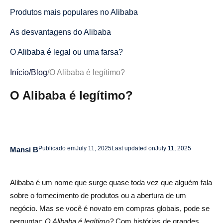
Produtos mais populares no Alibaba
As desvantagens do Alibaba
O Alibaba é legal ou uma farsa?
O Alibaba é legítimo ou não?
Início
/
Blog
/
O Alibaba é legítimo?
Dicas para usar o Alibaba e tirar o máximo proveito dele
O Alibaba é legítimo?
Como se manter seguro no Alibaba
Conclusão
Publicado em
July 11, 2025
Last updated on
July 11, 2025
Mansi B
O Alibaba é legítimo? Perguntas frequentes
Como posso evitar fraudes e encontrar fornecedores
Alibaba é um nome que surge quase toda vez que alguém fala
legítimos no Alibaba?
sobre o fornecimento de produtos ou a abertura de um
Quais são os riscos de comprar produtos de marca no
negócio. Mas se você é novato em compras globais, pode se
Alibaba?
perguntar:
O Alibaba é legítimo?
Com histórias de grandes