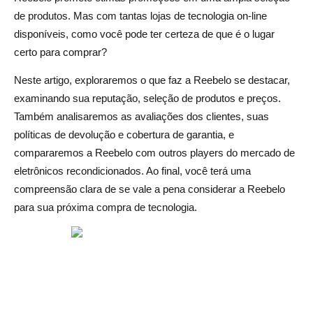
Política de devolução e garantia da Reebelo
de produtos. Mas com tantas lojas de tecnologia on-line
Política de devolução da Reebelo
disponíveis, como você pode ter certeza de que é o lugar
certo para comprar?
Cobertura de garantia Reebelo
Neste artigo, exploraremos o que faz a Reebelo se destacar,
Proteção de dispositivos ReebelOCare
examinando sua reputação, seleção de produtos e preços.
Como funcionam as reivindicações de garantia da
Também analisaremos as avaliações dos clientes, suas
Reebelo
políticas de devolução e cobertura de garantia, e
compararemos a Reebelo com outros players do mercado de
Prós e contras de usar o Reebelo
eletrônicos recondicionados. Ao final, você terá uma
compreensão clara de se vale a pena considerar a Reebelo
Vantagens de usar o Reebelo
para sua próxima compra de tecnologia.
Contrastes de uso do Reebelo
Veredicto final: O Reebelo é legítimo e vale a pena usar?
Perguntas frequentes sobre a Reebelo
Quão confiável é a Reebelo?