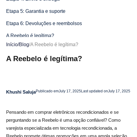
Etapa 5: Garantia e suporte
Etapa 6: Devoluções e reembolsos
A Reebelo é legítima?
Início
/
Blog
/
A Reebelo é legítima?
Feedback e avaliações de clientes da Reebelo
A Reebelo é legítima?
Experiências positivas do cliente
Experiências negativas do cliente
Preços e promoções da Reebelo
Publicado em
July 17, 2025
Last updated on
July 17, 2025
Khushi Saluja
Como os preços da Reebelo se comparam aos preços
de novas tecnologias
Pensando em comprar eletrônicos recondicionados e se
Como encontrar as melhores ofertas da Reebelo para
perguntando se a Reebelo é uma opção confiável? Como
eletrônicos
varejista especializada em tecnologia recondicionada, a
Reebelo promete ótimas promoções em uma ampla seleção