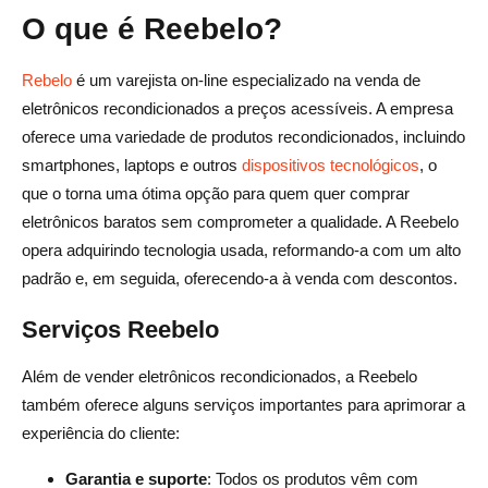
O que é Reebelo?
A Reebelo oferece garantias em seus produtos?
Posso devolver produtos para a Reebelo?
Rebelo
é um varejista on-line especializado na venda de
eletrônicos recondicionados a preços acessíveis. A empresa
A Rebelo usa peças genuínas?
oferece uma variedade de produtos recondicionados, incluindo
Todos os telefones da Rebelo estão desbloqueados?
smartphones, laptops e outros
dispositivos tecnológicos
, o
que o torna uma ótima opção para quem quer comprar
eletrônicos baratos sem comprometer a qualidade. A Reebelo
opera adquirindo tecnologia usada, reformando-a com um alto
padrão e, em seguida, oferecendo-a à venda com descontos.
Serviços Reebelo
Além de vender eletrônicos recondicionados, a Reebelo
também oferece alguns serviços importantes para aprimorar a
experiência do cliente:
Garantia e suporte
: Todos os produtos vêm com