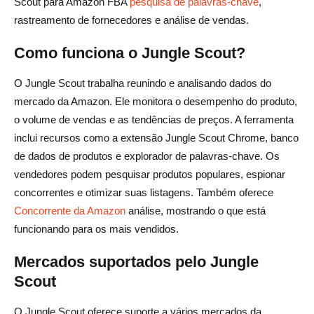
Scout para Amazon FBA
pesquisa de palavras-chave
,
O Jungle Scout é gratuito?
rastreamento de fornecedores e análise de vendas.
O Jungle Scout oferece um teste gratuito?
Como funciona o Jungle Scout?
Como o Jungle Scout se compara a outras ferramentas
O Jungle Scout trabalha reunindo e analisando dados do
do FBA?
mercado da Amazon. Ele monitora o desempenho do produto,
o volume de vendas e as tendências de preços. A ferramenta
Qual plano do Jungle Scout é melhor para mim?
inclui recursos como a extensão Jungle Scout Chrome, banco
de dados de produtos e explorador de palavras-chave. Os
vendedores podem pesquisar produtos populares, espionar
concorrentes e otimizar suas listagens. Também oferece
Concorrente da Amazon
análise, mostrando o que está
funcionando para os mais vendidos.
Mercados suportados pelo Jungle
Scout
O Jungle Scout oferece suporte a vários mercados da