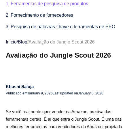
1. Ferramentas de pesquisa de produtos
2. Fornecimento de fornecedores
3. Pesquisa de palavras-chave e ferramentas de SEO
4. Análise de vendas e mercado
Início
/
Blog
/
Avaliação do Jungle Scout 2026
5. Recursos de publicidade e marketing
Avaliação do Jungle Scout 2026
6. Gerenciamento de inventário e custos
Extensão Jungle Scout Chrome: o que ela oferece?
Recursos e suporte adicionais
Khushi Saluja
Publicado em
January 9, 2026
Last updated on
January 8, 2026
Quão preciso é o Jungle Scout? (Confiabilidade e
desempenho de dados)
Se você realmente quer vender na Amazon, precisa das
Como o Jungle Scout estima os dados de vendas?
ferramentas certas. É aí que entra o Jungle Scout. É uma das
melhores ferramentas para vendedores da Amazon, projetada
Precisão versus concorrentes (Helium 10, Viral Launch,