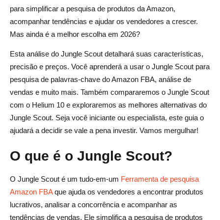
para simplificar a pesquisa de produtos da Amazon,
etc.)
acompanhar tendências e ajudar os vendedores a crescer.
Preços do Jungle Scout: vale a pena o custo?
Mas ainda é a melhor escolha em 2026?
Explicação dos planos de preços do Jungle Scout
Esta análise do Jungle Scout detalhará suas características,
precisão e preços. Você aprenderá a usar o Jungle Scout para
Teste gratuito e descontos: existe uma versão gratuita?
pesquisa de palavras-chave do Amazon FBA, análise de
O Jungle Scout vale o preço para iniciantes e
vendas e muito mais. Também compararemos o Jungle Scout
especialistas?
com o Helium 10 e exploraremos as melhores alternativas do
Jungle Scout. Seja você iniciante ou especialista, este guia o
Jungle Scout versus concorrentes: como ele se
ajudará a decidir se vale a pena investir. Vamos mergulhar!
compara?
O que é o Jungle Scout?
Jungle Scout x Helium 10
Lançamento do Jungle Scout vs. Viral
O Jungle Scout é um tudo-em-um
Ferramenta de pesquisa
Amazon FBA
que ajuda os vendedores a encontrar produtos
Jungle Scout x AmzScout
lucrativos, analisar a concorrência e acompanhar as
Avaliações de clientes e depoimentos de usuários do
tendências de vendas. Ele simplifica a pesquisa de produtos