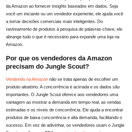
Jungle Scout
da Amazon ao fornecer insights baseados em dados. Seja
você um iniciante ou um vendedor experiente, ele ajuda você
O que os vendedores da Amazon dizem sobre o Jungle
a tomar decisões comerciais mais inteligentes. Do
Scout
rastreamento de produtos à pesquisa de palavras-chave, ele
Histórias de sucesso de usuários do Jungle Scout
abrange tudo o que é necessário para expandir uma loja na
Amazon.
Reclamações e problemas comuns
Por que os vendedores da Amazon
Veredicto rápido: o Jungle Scout ainda é o melhor para
precisam do Jungle Scout?
os vendedores da Amazon?
Vendendo na Amazon
não se trata apenas de escolher um
Quem deve usar o Jungle Scout?
produto aleatório. A concorrência é acirrada e os dados são
Prós e contras do Jungle Scout
importantes. O Jungle Scout oferece aos vendedores uma
vantagem ao mostrar a demanda em tempo real, as vendas
Veredicto final: você deve investir no Jungle Scout?
estimadas e os níveis de concorrência. Ele ajuda a encontrar
Perguntas frequentes sobre Jungle Scout
produtos de baixa concorrência e alta demanda, facilitando o
sucesso. Em vez de adivinhar, os vendedores usam o Jungle
O Jungle Scout vale a pena em 2026?