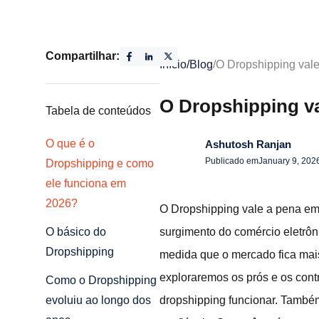
Compartilhar:
Início
/
Blog
/
O Dropshipping val
O Dropshipping v
Tabela de conteúdos
O que é o
Ashutosh Ranjan
Publicado em
January 9, 202
Dropshipping e como
ele funciona em
2026?
O Dropshipping vale a pena em
surgimento do comércio eletrôni
O básico do
Dropshipping
medida que o mercado fica mais
exploraremos os prós e os cont
Como o Dropshipping
dropshipping funcionar. També
evoluiu ao longo dos