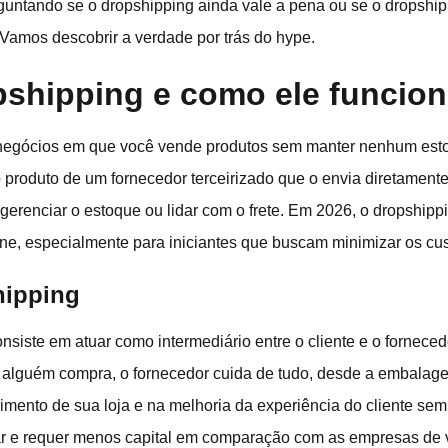
rguntando se o dropshipping ainda vale a pena ou se o dropsh
. Vamos descobrir a verdade por trás do hype.
pshipping e como ele funcio
egócios em que você vende produtos sem manter nenhum esto
produto de um fornecedor terceirizado que o envia diretamente
gerenciar o estoque ou lidar com o frete. Em 2026, o dropship
line, especialmente para iniciantes que buscam minimizar os cust
hipping
siste em atuar como intermediário entre o cliente e o forneced
 alguém compra, o fornecedor cuida de tudo, desde a embalagem
imento de sua loja e na melhoria da experiência do cliente se
urar e requer menos capital em comparação com as empresas de v