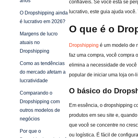
anos
confiáveis. Se você está se pe
lucrativo, este guia ajuda você
O Dropshipping ainda
é lucrativo em 2026?
O que é o Dro
Margens de lucro
atuais no
Dropshipping
é um modelo de n
Dropshipping
faz uma compra, você compra o 
Como as tendências
elimina a necessidade de você 
do mercado afetam a
popular de iniciar uma loja on-
lucratividade
O básico do Drops
Comparando o
Dropshipping com
Em essência, o dropshipping con
outros modelos de
produtos em seu site e, quando
negócios
que você se concentre no cresc
Por que o
ou logística. É fácil de config