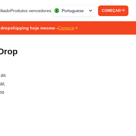
iliado
Produtos vencedores
Portuguese
COMEÇAR
 dropshipping hoje mesmo -
Comece
Drop
 as
ar,
no