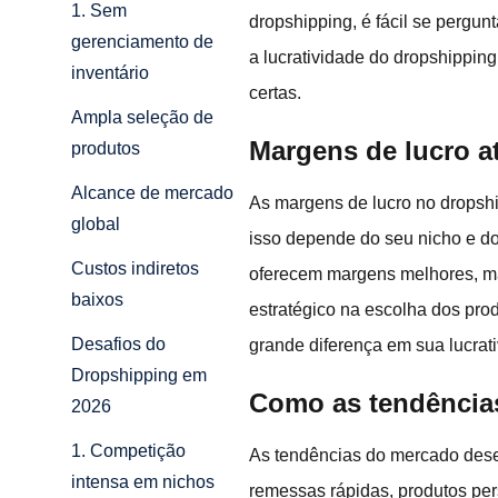
1. Sem
dropshipping, é fácil se pergun
gerenciamento de
a lucratividade do dropshippin
inventário
certas.
Ampla seleção de
Margens de lucro a
produtos
Alcance de mercado
As margens de lucro no dropsh
global
isso depende do seu nicho e do
Custos indiretos
oferecem margens melhores, ma
baixos
estratégico na escolha dos pro
Desafios do
grande diferença em sua lucrat
Dropshipping em
Como as tendências
2026
1. Competição
As tendências do mercado des
intensa em nichos
remessas rápidas, produtos pe