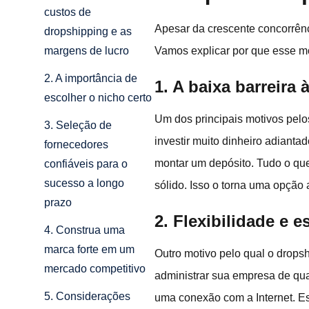
custos de
Apesar da crescente concorrên
dropshipping e as
Vamos explicar por que esse mo
margens de lucro
2. A importância de
1. A baixa barreira 
escolher o nicho certo
Um dos principais motivos pelos
3. Seleção de
investir muito dinheiro adiant
fornecedores
montar um depósito. Tudo o qu
confiáveis para o
sucesso a longo
sólido. Isso o torna uma opção
prazo
2. Flexibilidade e 
4. Construa uma
marca forte em um
Outro motivo pelo qual o drops
mercado competitivo
administrar sua empresa de qua
5. Considerações
uma conexão com a Internet. Es