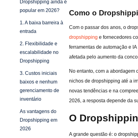
Dropshipping ainda é
popular em 2026?
Como o Dropshippi
1. A baixa barreira à
Com o passar dos anos, o drop
entrada
dropshipping
e fornecedores co
2. Flexibilidade e
ferramentas de automação e IA q
escalabilidade no
afetada pelo aumento da concor
Dropshipping
No entanto, com a abordagem co
3. Custos iniciais
nichos de dropshipping até a i
baixos e nenhum
gerenciamento de
novas tendências e na compree
inventário
2026, a resposta depende da su
As vantagens do
O Dropshippin
Dropshipping em
2026
A grande questão é: o dropshi