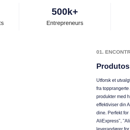
500
k+
ts
Entrepreneurs
01. ENCONT
Produtos
Utforsk et utval
fra topprangerte
produkter med hø
effektiviser din
dine. Perfekt fo
AliExpress", "Al
leverandører for