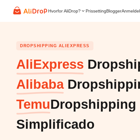
Hvorfor AliDrop?
Prissetting
Blogger
Anmeldel
DROPSHIPPING ALIEXPRESS
AliExpress
Dropshi
Alibaba
Dropshippi
Temu
Dropshipping
Simplificado