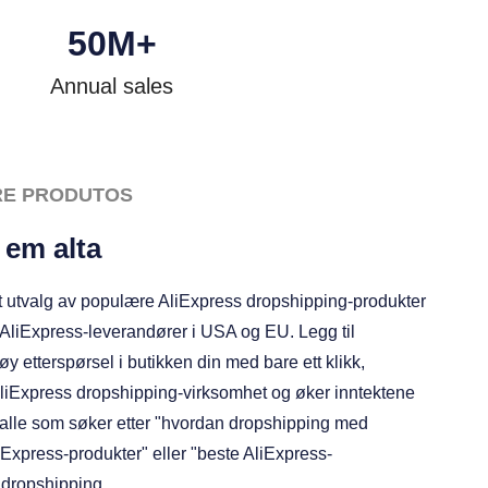
50
M+
Annual sales
RE PRODUTOS
 em alta
gt utvalg av populære AliExpress dropshipping-produkter
 AliExpress-leverandører i USA og EU. Legg til
y etterspørsel i butikken din med bare ett klikk,
 AliExpress dropshipping-virksomhet og øker inntektene
r alle som søker etter "hvordan dropshipping med
iExpress-produkter" eller "beste AliExpress-
 dropshipping.