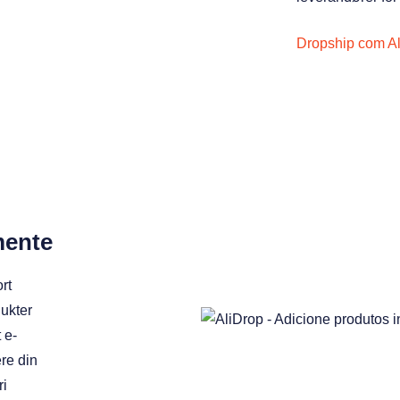
Dropship com Al
mente
rt
dukter
 e-
ere din
ri