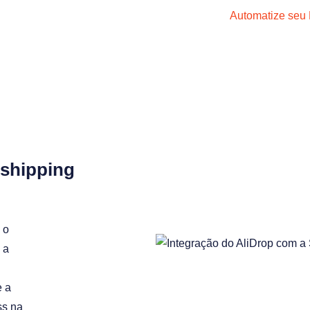
Automatize seu 
pshipping
 o
 a
e a
ss na