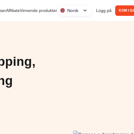
ser
Affiliate
Vinnende produkter
Logg på
Norsk
KOM I G
pping,
ng