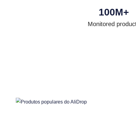
100
M+
Monitored produc