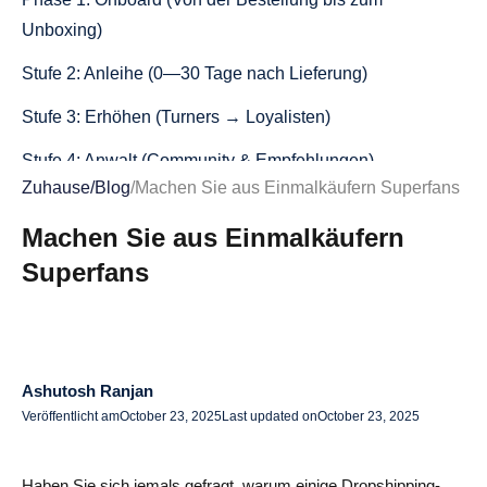
Unboxing)
Stufe 2: Anleihe (0—30 Tage nach Lieferung)
Stufe 3: Erhöhen (Turners → Loyalisten)
Stufe 4: Anwalt (Community & Empfehlungen)
Zuhause
/
Blog
/
Machen Sie aus Einmalkäufern Superfans
Der Retention-Stack des Dropshippers (2025)
Machen Sie aus Einmalkäufern
Einzuschließende Kerntools
Superfans
Karte der Automatisierung
Fortgeschrittene Taktiken, die die meisten Geschäfte
übersehen
Ashutosh Ranjan
Spiele, die du diese Woche veröffentlichen kannst
Veröffentlicht am
October 23, 2025
Last updated on
October 23, 2025
(Vorlagen enthalten)
Skript für Verzögerung und Lieferantenwechsel (E-
Haben Sie sich jemals gefragt, warum einige Dropshipping-