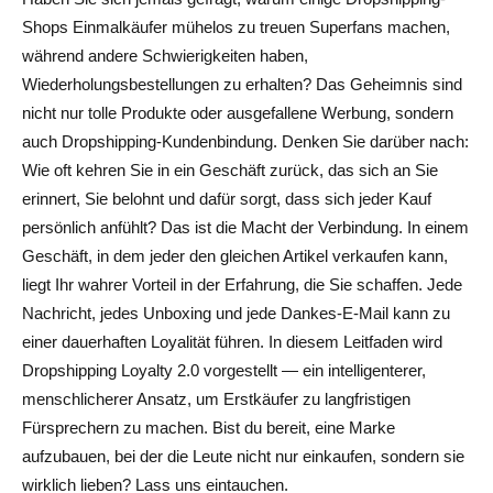
Mail/SMS + Helpdesk-Makro)
Shops Einmalkäufer mühelos zu treuen Superfans machen,
während andere Schwierigkeiten haben,
Bindungssequenz für 3 E-Mails nach dem Kauf (D+1,
Wiederholungsbestellungen zu erhalten? Das Geheimnis sind
D+7, D+21)
nicht nur tolle Produkte oder ausgefallene Werbung, sondern
auch Dropshipping-Kundenbindung. Denken Sie darüber nach:
Margin-Safe VIP-Leiter
Wie oft kehren Sie in ein Geschäft zurück, das sich an Sie
Messung des Fortschritts von „Superfans“ (einfache
erinnert, Sie belohnt und dafür sorgt, dass sich jeder Kauf
Kennzahlen, auf die es ankommt)
persönlich anfühlt? Das ist die Macht der Verbindung. In einem
Geschäft, in dem jeder den gleichen Artikel verkaufen kann,
Wichtige zu überwachende Kennzahlen
liegt Ihr wahrer Vorteil in der Erfahrung, die Sie schaffen. Jede
Wie benutzt man diese Zahlen
Nachricht, jedes Unboxing und jede Dankes-E-Mail kann zu
einer dauerhaften Loyalität führen. In diesem Leitfaden wird
Erweiterte Kundenbindung (Trends zum Stehlen 2025)
Dropshipping Loyalty 2.0 vorgestellt — ein intelligenterer,
Wert > Hype
menschlicherer Ansatz, um Erstkäufer zu langfristigen
Fürsprechern zu machen. Bist du bereit, eine Marke
Gemeinschaftlicher Ansatz
aufzubauen, bei der die Leute nicht nur einkaufen, sondern sie
Intelligentere Treue-Ausgaben
wirklich lieben? Lass uns eintauchen.