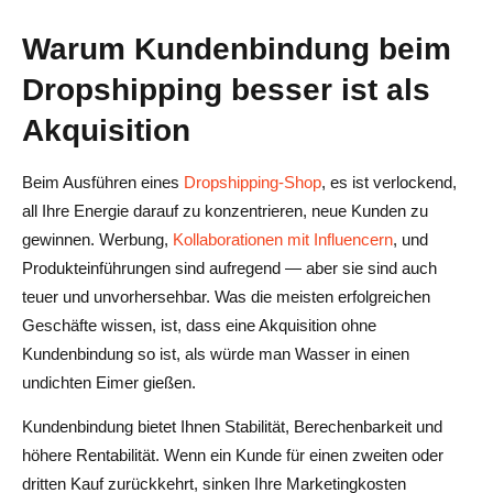
KI-Personalisierung
Warum Kundenbindung beim
Fazit
Dropshipping besser ist als
Akquisition
Häufig gestellte Fragen zur Verwandlung von
Einmalkäufern in Superfans
Beim Ausführen eines
Dropshipping-Shop
, es ist verlockend,
Was ist eine gute Wiederholungskaufrate für
all Ihre Energie darauf zu konzentrieren, neue Kunden zu
Dropshipping?
gewinnen. Werbung,
Kollaborationen mit Influencern
, und
Produkteinführungen sind aufregend — aber sie sind auch
Funktionieren Treueprogramme im Jahr 2025 noch?
teuer und unvorhersehbar. Was die meisten erfolgreichen
Wie kann ich Kunden mit langen Versandzeiten an mich
Geschäfte wissen, ist, dass eine Akquisition ohne
binden?
Kundenbindung so ist, als würde man Wasser in einen
undichten Eimer gießen.
Was ist besser — Kundenbindung oder Akquisition?
Kundenbindung bietet Ihnen Stabilität, Berechenbarkeit und
Woher weiß ich, ob meine Dropshipping-
höhere Rentabilität. Wenn ein Kunde für einen zweiten oder
Kundenbindungsstrategie funktioniert?
dritten Kauf zurückkehrt, sinken Ihre Marketingkosten